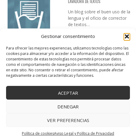
LAVADORA DE TEXTOS
Un blog sobre el buen uso de la
lengua y el oficio de corrector
de textos…
Gestionar consentimiento
Para ofrecer las mejores experiencias, utilizamos tecnologías como las
cookies para almacenar y/o acceder a la información del dispositivo. El
consentimiento de estas tecnologías nos permitirá procesar datos
como el comportamiento de navegación o las identificaciones únicas
en este sitio. No consentir o retirar el consentimiento, puede afectar
DESIREE MARTÍN
negativamente a ciertas características y funciones.
…la realidad, es que cada día es más complicado realizar esos
temas…
ACEPTAR
DENEGAR
VER PREFERENCIAS
Copyright © 2025 Creativa Canaria. Todos los derechos reservados.
↑ Volver arriba
Política de cookies
Aviso Legal y Política de Privacidad