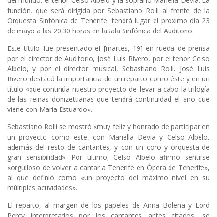
del mundo: el tenor Celso Albelo y la soprano Mariella Devia. La
función, que será dirigida por Sebastiano Rolli al frente de la
Orquesta Sinfónica de Tenerife, tendrá lugar el próximo día 23
de mayo a las 20:30 horas en la
Sala Sinfónica del Auditorio
.
Este título fue presentado el [martes, 19] en rueda de prensa
por el director de Auditorio, José Luis Rivero, por el tenor Celso
Albelo, y por el director musical, Sebastiano Rolli. José Luis
Rivero destacó la importancia de un reparto como éste y en un
título «que continúa nuestro proyecto de llevar a cabo la trilogía
de las reinas donizettianas que tendrá continuidad el año que
viene con María Estuardo».
Sebastiano Rolli se mostró «muy feliz y honrado de participar en
un proyecto como este, con Mariella Devia y Celso Albelo,
además del resto de cantantes, y con un coro y orquesta de
gran sensibilidad». Por último, Celso Albelo afirmó sentirse
«orgulloso de volver a cantar a Tenerife en Ópera de Tenerife»,
al que definió como «un proyecto del máximo nivel en su
múltiples actividades».
El reparto, al margen de los papeles de Anna Bolena y Lord
Percy interpretados por los cantantes antes citados, se