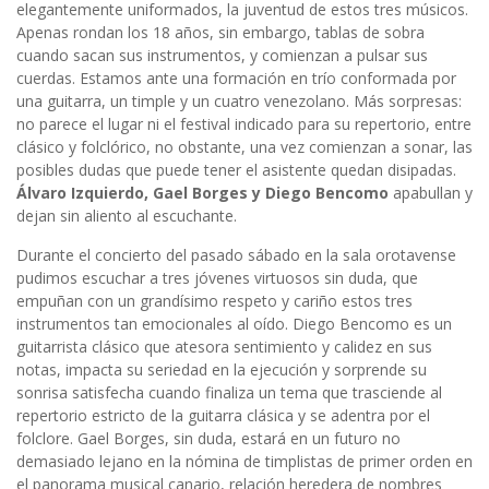
elegantemente uniformados, la juventud de estos tres músicos.
Apenas rondan los 18 años, sin embargo, tablas de sobra
cuando sacan sus instrumentos, y comienzan a pulsar sus
cuerdas. Estamos ante una formación en trío conformada por
una guitarra, un timple y un cuatro venezolano. Más sorpresas:
no parece el lugar ni el festival indicado para su repertorio, entre
clásico y folclórico, no obstante, una vez comienzan a sonar, las
posibles dudas que puede tener el asistente quedan disipadas.
Álvaro Izquierdo, Gael Borges y Diego Bencomo
apabullan y
dejan sin aliento al escuchante.
Durante el concierto del pasado sábado en la sala orotavense
pudimos escuchar a tres jóvenes virtuosos sin duda, que
empuñan con un grandísimo respeto y cariño estos tres
instrumentos tan emocionales al oído. Diego Bencomo es un
guitarrista clásico que atesora sentimiento y calidez en sus
notas, impacta su seriedad en la ejecución y sorprende su
sonrisa satisfecha cuando finaliza un tema que trasciende al
repertorio estricto de la guitarra clásica y se adentra por el
folclore. Gael Borges, sin duda, estará en un futuro no
demasiado lejano en la nómina de timplistas de primer orden en
el panorama musical canario, relación heredera de nombres