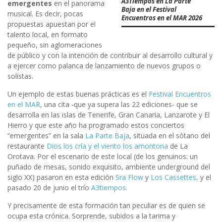
A3Tiempos en La Parte
emergentes
en el panorama
Baja en el Festival
musical. Es decir, pocas
Encuentros en el MAR 2026
propuestas apuestan por el
talento local, en formato
pequeño, sin aglomeraciones
de público y con la intención de contribuir al desarrollo cultural y
a ejercer como palanca de lanzamiento de nuevos grupos o
solistas.
Un ejemplo de estas buenas prácticas es el
Festival Encuentros
en el MAR
, una cita -que ya supera las 22 ediciones- que se
desarrolla en las islas de Tenerife, Gran Canaria, Lanzarote y El
Hierro y que este año ha programado estos conciertos
“emergentes” en la sala
La Parte Baja
, situada en el sótano del
restaurante
Dios los cría y el viento los amontona
de La
Orotava. Por el escenario de este local (de los genuinos: un
puñado de mesas, sonido exquisito, ambiente underground del
siglo XX) pasaron en esta edición
Sra Flow
y
Los Cassettes,
y el
pasado 20 de junio el trío
A3tiempos
.
Y precisamente de esta formación tan peculiar es de quien se
ocupa esta crónica. Sorprende, subidos a la tarima y