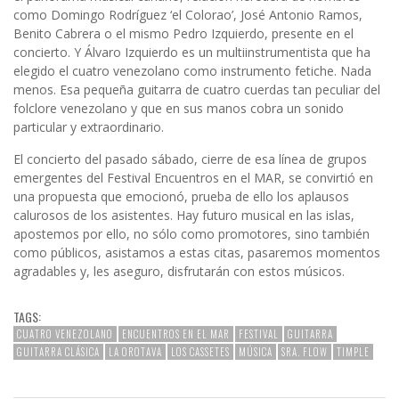
como Domingo Rodríguez ‘el Colorao’, José Antonio Ramos,
Benito Cabrera o el mismo Pedro Izquierdo, presente en el
concierto. Y Álvaro Izquierdo es un multiinstrumentista que ha
elegido el cuatro venezolano como instrumento fetiche. Nada
menos. Esa pequeña guitarra de cuatro cuerdas tan peculiar del
folclore venezolano y que en sus manos cobra un sonido
particular y extraordinario.
El concierto del pasado sábado, cierre de esa línea de grupos
emergentes del Festival Encuentros en el MAR, se convirtió en
una propuesta que emocionó, prueba de ello los aplausos
calurosos de los asistentes. Hay futuro musical en las islas,
apostemos por ello, no sólo como promotores, sino también
como públicos, asistamos a estas citas, pasaremos momentos
agradables y, les aseguro, disfrutarán con estos músicos.
TAGS:
CUATRO VENEZOLANO
ENCUENTROS EN EL MAR
FESTIVAL
GUITARRA
GUITARRA CLÁSICA
LA OROTAVA
LOS CASSETES
MÚSICA
SRA. FLOW
TIMPLE