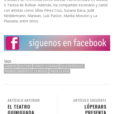
o Teresa de Bolívar. Además, ha compartido escenario y cartel
con artistas como Sílvia Pérez Cruz, Susana Baca, Judit
Neddermann, Marwan, Luis Pastor, Marilia Monzón y La
Plazuela, entre otros.
TAGS:
CANARIAS
CULTURA
ESPACIO LA GRANJA
JULIA RODRÍGUEZ
PREMIOS CANARIOS DE LA MÚSICA
‘HACIA LA VIDA’
ARTÍCULO ANTERIOR
ARTÍCULO SIGUIENTE
EL TEATRO
LÓPERARS
GUINIGUADA,
PRESENTA