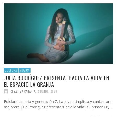
CULTURA
MÚSICA
JULIA RODRÍGUEZ PRESENTA ‘HACIA LA VIDA’ EN
EL ESPACIO LA GRANJA
CREATIVA CANARIA
,
2 JUNIO, 2026
Folclore canario y generación Z. La joven timplista y cantautora
majorera Julia Rodríguez presenta ‘Hacia la vida’, su primer EP, …