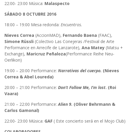
22:00- 23:00 Música:
Malaspecto
SÁBADO 8 OCTUBRE 2016
18:00 – 19:00 Mesa redonda:
Encuentros.
Nieves Correa
(AccionMAD),
Fernando Baena
(FAAC),
Simone Rüssli
(Colectivo Las Conejeras /Festival de Arte
Performance en Arrecife de Lanzarote),
Ana Matey
(Matsu +
Exchange),
Maricruz Peñaloza
(Performance Reihe Neu-
Oerlikon)
19:00 – 20:00 Performance:
Narrativas del cuerpo.
(Nieves
Correa & Abel Loureda)
20:00 – 21:00 Performance:
Don’t Follow Me, I’m lost
.
(Roi
Vaara)
21:00 – 22:00 Performance:
Alien 9.
(Oliver Behrmann &
Carlos Gamonal)
22:00- 23:00 Música:
GAF
( Este concierto será en el Mojo Club)
COLABORADORES