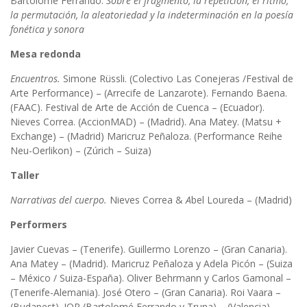
Bartolomé Ferrando.
Sobre el fragmento, la repetición, el ritmo,
la permutación, la aleatoriedad y la indeterminación en la poesía
fonética y sonora
Mesa redonda
Encuentros.
Simone Rüssli. (Colectivo Las Conejeras /Festival de
Arte Performance) – (Arrecife de Lanzarote). Fernando Baena.
(FAAC). Festival de Arte de Acción de Cuenca – (Ecuador).
Nieves Correa. (AccionMAD) – (Madrid). Ana Matey. (Matsu +
Exchange) – (Madrid) Maricruz Peñaloza. (Performance Reihe
Neu-Oerlikon) – (Zúrich – Suiza)
Taller
Narrativas del cuerpo.
Nieves Correa &
A
bel Loureda – (Madrid)
Performers
Javier Cuevas – (Tenerife). Guillermo Lorenzo – (Gran Canaria).
Ana Matey – (Madrid). Maricruz Peñaloza y Adela Picón – (Suiza
– México / Suiza-España). Oliver Behrmann y Carlos Gamonal –
(Tenerife-Alemania). José Otero – (Gran Canaria). Roi Vaara –
(Budapest). JOP (Bartolomé Ferrando y Truna) – (Valencia).