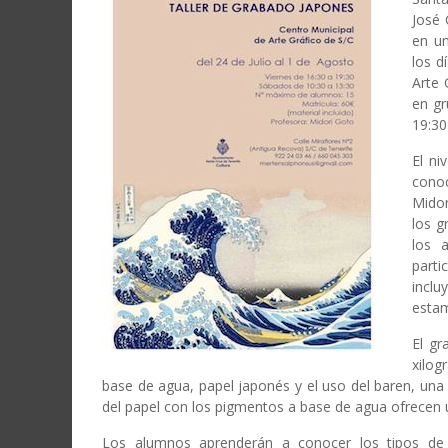
José 
en u
los d
Arte 
en gr
19:30
El ni
conoc
Midor
los g
los 
part
inclu
estam
El gr
xilog
base de agua, papel japonés y el uso del baren, un
del papel con los pigmentos a base de agua ofrecen 
Los alumnos aprenderán a conocer los tipos de 