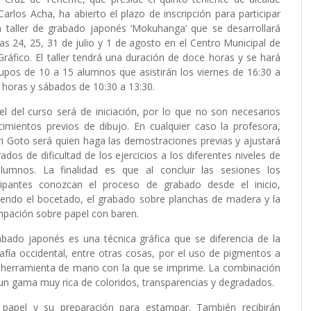
Carlos Acha, ha abierto el plazo de inscripción para participar
n taller de grabado japonés
‘Mokuhanga’
que se desarrollará
ías 24, 25, 31 de julio y 1 de agosto en el
Centro Municipal de
Gráfico
. El taller tendrá una duración de doce horas y se hará
upos de 10 a 15 alumnos que asistirán los viernes de 16:30 a
 horas y sábados de 10:30 a 13:30.
vel del curso será de iniciación, por lo que no son necesarios
imientos previos de dibujo. En cualquier caso la profesora,
i Goto será quien haga las demostraciones previas y ajustará
rados de dificultad de los ejercicios a los diferentes niveles de
alumnos. La finalidad es que al concluir las sesiones los
icipantes conozcan el proceso de grabado desde el inicio,
yendo el bocetado, el grabado sobre planchas de madera y la
pación sobre papel con baren.
abado japonés es una técnica gráfica que se diferencia de la
rafía occidental, entre otras cosas, por el uso de pigmentos a
a herramienta de mano con la que se imprime. La combinación
un gama muy rica de coloridos, transparencias y degradados.
papel y su preparación para estampar. También recibirán