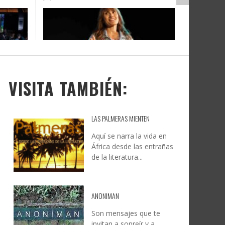
DOCANARIAS CONVOCA A
JESÚS RODRÍGUEZ FALCÓN:
O A
UYE
INSTITUCIONES A REFLEXIONAR
NATURALEZA, CAMINO Y
LE Y
S
SOBRE LA INTERNACIONALIZACIÓN
FOTOGRAFÍA
DEL CINE DE REALIDAD
LEONCIO GONZÁLEZ
,
9 JUNIO, 2026
26
6
CREATIVA CANARIA
,
6 AGOSTO, 2026
VISITA TAMBIÉN:
LAS PALMERAS MIENTEN
Aquí se narra la vida en
África desde las entrañas
de la literatura...
ANONIMAN
Son mensajes que te
invitan a sonreír y a