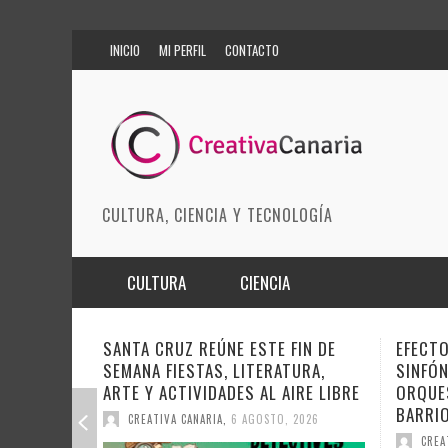
INICIO
MI PERFIL
CONTACTO
CULTURA, CIENCIA Y TECNOLOGÍA
CULTURA
CIENCIA
MÚSICA
BIOMEDICINA
NE ESTE FIN DE
EFECTO PASILLO SE PONE
, LITERATURA,
SINFÓNICO EN SONORA JUNTO A LA
ARTES ESCÉNICAS
INNOVACIÓN
ADES AL AIRE LIBRE
ORQUESTA MAESTRO VALLE Y
MODA
CIENCIAS DE LA TIERRA
BARRIOS ORQUESTADOS
A
,
6 AGOSTO, 2026
CREATIVA CANARIA
,
6 AGOSTO, 2026