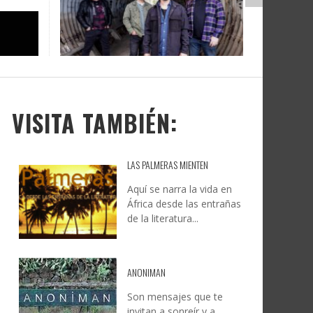
DOCANARIAS CONVOCA A
JESÚS RODRÍGUEZ FALCÓN:
O A
UYE
INSTITUCIONES A REFLEXIONAR
NATURALEZA, CAMINO Y
LE Y
S
SOBRE LA INTERNACIONALIZACIÓN
FOTOGRAFÍA
DEL CINE DE REALIDAD
LEONCIO GONZÁLEZ
,
9 JUNIO, 2026
26
6
CREATIVA CANARIA
,
6 AGOSTO, 2026
VISITA TAMBIÉN:
LAS PALMERAS MIENTEN
Aquí se narra la vida en
África desde las entrañas
de la literatura...
ANONIMAN
Son mensajes que te
invitan a sonreír y a