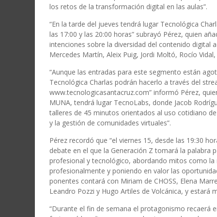
los retos de la transformación digital en las aulas”.
“En la tarde del jueves tendrá lugar Tecnológica Charl
las 17:00 y las 20:00 horas” subrayó Pérez, quien aña
intenciones sobre la diversidad del contenido digital a
Mercedes Martín, Aleix Puig, Jordi Moltó, Rocío Vidal
“Aunque las entradas para este segmento están agot
Tecnológica Charlas podrán hacerlo a través del stre
www.tecnologicasantacruz.com” informó Pérez, quien
MUNA, tendrá lugar TecnoLabs, donde Jacob Rodrígue
talleres de 45 minutos orientados al uso cotidiano de 
y la gestión de comunidades virtuales”.
Pérez recordó que “el viernes 15, desde las 19:30 ho
debate en el que la Generación Z tomará la palabra 
profesional y tecnológico, abordando mitos como la
profesionalmente y poniendo en valor las oportunidad
ponentes contará con Miriam de CHOSS, Elena Marrero
Leandro Pozzi y Hugo Artiles de Volcánica, y estará m
“Durante el fin de semana el protagonismo recaerá en