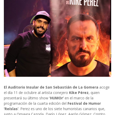
El Auditorio Insular de San Sebastián de La Gomera
acoge
el día 11 de octubre al artista conejero
Kike Pérez
, quien
presentará su último show
‘HUMOr’
en el marco de la
programación de la cuarta edición del
Festival de Humor
‘Reíslas’
. Perez es uno de los siete humoristas canarios que,
junto a Omayra Cazorla, Darío López, Aarón Gómez, Cristito,