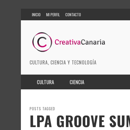
INICIO
MI PERFIL
CONTACTO
CULTURA, CIENCIA Y TECNOLOGÍA
CULTURA
CIENCIA
MÚSICA
BIOMEDICINA
ARTES ESCÉNICAS
INNOVACIÓN
POSTS TAGGED
LPA GROOVE S
MODA
CIENCIAS DE LA TIERRA