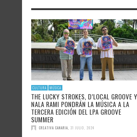
LITERATURA
ASTRONOMÍA
SANTA
FAMTÀ
UNIVERSIDAD
TECNOLOGÍA
SEMAN
SOLAR
ARTE 
GAST
AUDIOVISUAL
POLÍTICA CIENTÍFICA
LIBRE
CRE
POLÍTICA CULTURAL
MATEMÁTICAS, FÍSICA Y QUÍMICA
CRE
FOTOGRAFÍA Y ARTES PLÁSTICAS
CIENCIAS SOCIALES
SAMIR DELGADO
CULTURA
MÚSICA
THE LUCKY STROKES, D’LOCAL GROOVE 
NALA RAMI PONDRÁN LA MÚSICA A LA
TERCERA EDICIÓN DEL LPA GROOVE
SUMMER
CREATIVA CANARIA
,
31 JULIO, 2024