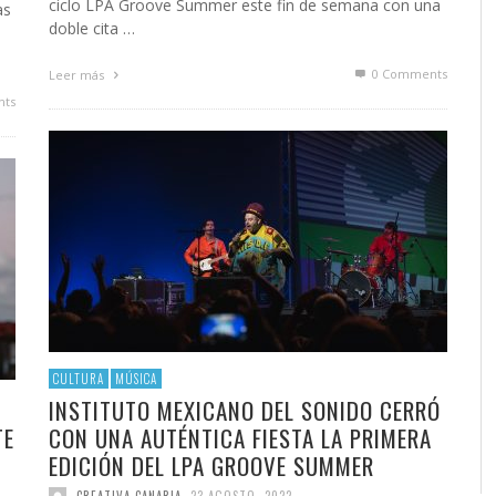
ciclo LPA Groove Summer este fin de semana con una
as
doble cita …
0 Comments
Leer más
ts
CULTURA
MÚSICA
INSTITUTO MEXICANO DEL SONIDO CERRÓ
TE
CON UNA AUTÉNTICA FIESTA LA PRIMERA
EDICIÓN DEL LPA GROOVE SUMMER
CREATIVA CANARIA
,
23 AGOSTO, 2022