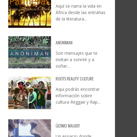
Aquí se narra la vida en
DOCANARIAS CONVOCA A
JESÚS RODRÍGUEZ FALCÓN:
África desde las entrañas
O A
UYE
INSTITUCIONES A REFLEXIONAR
NATURALEZA, CAMINO Y
de la literatura...
LE Y
S
SOBRE LA INTERNACIONALIZACIÓN
FOTOGRAFÍA
DEL CINE DE REALIDAD
LEONCIO GONZÁLEZ
,
9 JUNIO, 2026
26
6
CREATIVA CANARIA
,
6 AGOSTO, 2026
ANONIMAN
Son mensajes que te
invitan a sonreír y a
soñar...
ROOTS REALITY CULTURE
Aqui podrás encontrar
información sobre
cultura Reggae y Rap...
ÚLTIMO MAUDIT
Un espacio donde