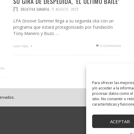
SU GIRA DE DESPEDIDA, ‘EL ÚLTIMO BAILE’
CREATIVA CANARIA
,
11 AGOSTO, 2022
LPA Groove Summer llega a su segunda cita con un
programa que estará protagonizado por Fundación
Tony Manero y Buzo …
0 Comments
Leer más
ts
Para ofrecer las mejore
y/o acceder a la informa
procesar datos como el 
servados.
sitio. No consentir o ret
características y funcion
ACEPTAR