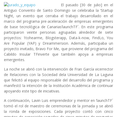
El pasado [30 de julio] en el
Antiguo Convento de Santo Domingo
se celebraba la
‘Startup
Night
, un evento que cerraba el trabajo desarrollado en el
marco del programa pre-aceleración de empresas emergentes
de base tecnológica de Canarias
‘launchTF´
. En este programa
participaron veinte personas agrupadas alrededor de siete
proyectos: 1tohearme, Blogsterapp, Data-k-now, FindLo, You
Are Popular (YAP) y Dreammersion. Además, participaba un
proyecto invitado, Bravo For Me, que proviene del programa del
Cabildo Insular TFinverte que también apoya a empresas
emergentes.
La noche se abrió con la intervención de Fran García vicerrector
de Relaciones con la Sociedad dela Universidad de La Laguna
que felicitó al equipo responsable del desarrollo del programa y
manifestó la intención de la Institución Académica de continuar
apoyando este tipo de iniciativas.
A continuación, Lavin Luis emprendedor y mentor en ‘launchTF´
tomó el rol de maestro de ceremonias de la jornada y se abrió
la ronda de exposiciones. Cada proyecto contó con cinco
minutos de exposición seguidos de cinco minutos de preguntas