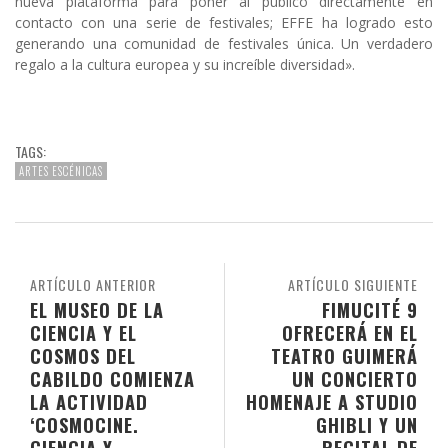
nueva plataforma para poner al público directamente en
contacto con una serie de festivales; EFFE ha logrado esto
generando una comunidad de festivales única. Un verdadero
regalo a la cultura europea y su increíble diversidad».
TAGS:
ARTES ESCÉNICAS
ARTÍCULO ANTERIOR
ARTÍCULO SIGUIENTE
EL MUSEO DE LA
FIMUCITÉ 9
CIENCIA Y EL
OFRECERÁ EN EL
COSMOS DEL
TEATRO GUIMERÁ
CABILDO COMIENZA
UN CONCIERTO
LA ACTIVIDAD
HOMENAJE A STUDIO
‘COSMOCINE.
GHIBLI Y UN
CIENCIA Y
RECITAL DE