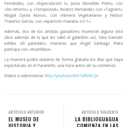
Fernández, con «Especulación I»; Jesús Movellán Prieto, con
«Sin retorno» y «Tempestad»; Beatriz Hernández con «Tagram»;
Abigail Ojeda Alonso, con «Nevera Vegetariana» y Néstor
Travieso García, con «Aparición mariana 2.0-1».
Además, dos de los artistas ganadores muestran alguna otra
obra además de la que les valió el galardón: así, Yara Damián
exhibe «El pantalán», mientras que Ángel Santiago Plata
participa con «Asamblea».
La muestra podrá visitarse de forma gratuita los días que haya
espectáculo en el Paraninfo, una hora antes de su comienzo.
Enlace a videonoticia:
http://youtu.be/bm1MfvVrCJA
ARTÍCULO ANTERIOR
ARTÍCULO SIGUIENTE
EL MUSEO DE
LA BIBLIOGUAGUA
HISTORIA Y
COMIENZA EN LAS