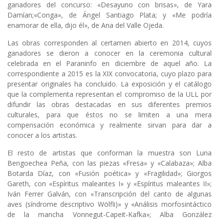
ganadores del concurso:
«Desayuno con brisas»
, de Yara
Damían;
«Conga»
, de Ángel Santiago Plata; y
«Me podría
enamorar de ella, dijo él»
, de Ana del Valle Ojeda.
Las obras corresponden al certamen abierto en 2014, cuyos
ganadores se dieron a conocer en la ceremonia cultural
celebrada en el Paraninfo en diciembre de aquel año. La
correspondiente a 2015 es la XIX convocatoria, cuyo plazo para
presentar originales ha concluido. La exposición y el catálogo
que la complementa representan el compromiso de la ULL por
difundir las obras destacadas en sus diferentes premios
culturales, para que éstos no se limiten a una mera
compensación económica y realmente sirvan para dar a
conocer a los artistas.
El resto de artistas que conforman la muestra son Luna
Bengoechea Peña, con las piezas «Fresa» y «Calabaza»; Alba
Botarda Díaz, con «Fusión poética» y «Fragilidad»; Giorgos
Gareth, con «Espíritus maleantes I» y «Espíritus maleantes II»;
Iván Ferrer Galván, con «Transcripción del canto de algunas
aves (síndrome descriptivo Wölfli)» y «Análisis morfosintáctico
de la mancha Vonnegut-Capeit-Kafka»; Alba González