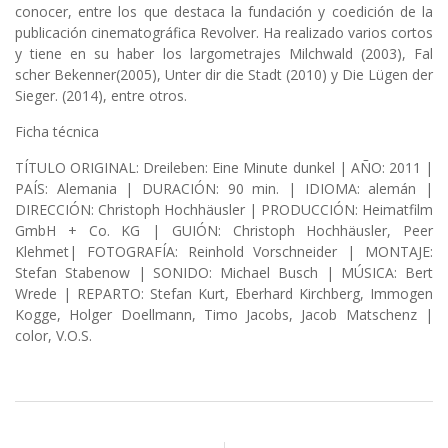
conocer, entre los que destaca la fundación y coedición de la
publicación cinematográfica Revolver. Ha realizado varios cortos
y tiene en su haber los largometrajes Milchwald (2003), Fal
scher Bekenner(2005), Unter dir die Stadt (2010) y Die Lügen der
Sieger. (2014), entre otros.
Ficha técnica
TÍTULO ORIGINAL: Dreileben: Eine Minute dunkel | AÑO: 2011 |
PAÍS: Alemania | DURACIÓN: 90 min. | IDIOMA: alemán |
DIRECCIÓN: Christoph Hochhäusler | PRODUCCIÓN: Heimatfilm
GmbH + Co. KG | GUIÓN: Christoph Hochhäusler, Peer
Klehmet| FOTOGRAFÍA: Reinhold Vorschneider | MONTAJE:
Stefan Stabenow | SONIDO: Michael Busch | MÚSICA: Bert
Wrede | REPARTO: Stefan Kurt, Eberhard Kirchberg, Immogen
Kogge, Holger Doellmann, Timo Jacobs, Jacob Matschenz |
color, V.O.S.