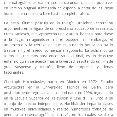
cinematográfico es
«Un minuto de oscuridad»
, que se podrá ver
en versión original subtitulada en español a partir de las 20:00
horas. La entrada será libre hasta completar aforo.
La cinta, última película de la trilogía Dreileben, centra su
argumento en la figura de un presidiario acusado de asesinato,
Frank Molesch, que aprovecha una visita al hospital para darse
a la fuga, refugiándose en el bosque. Sin embargo, el
aislamiento y la certeza de que es buscado por la policía lo
trastornan y el miedo comienza a agobiarlo. La policía utiliza
todos sus recursos para encontrarlo; al final, es un detective
enfermo quien se acerca más a la verdad, resultando un film de
gran suspense y tensión, lleno de sorpresas y climas
fascinantes.
Christoph Hochhäusler, nació en Múnich en 1972. Estudió
Arquitectura en la Universidad Técnica de Berlín, para
posteriormente regresar a su ciudad natal en 1996, ingresando
en la Escuela Superior de Televisión y Cine (HFF). Junto a su
trabajo de director independiente, Hochhäusler impartió clases
en múltiples universidades y realizó numerosos trabajos de
periodismo cinematográfico, a través de los cuales se dio a