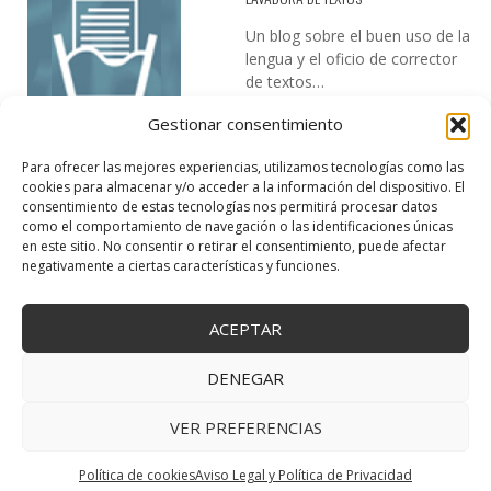
Un blog sobre el buen uso de la
lengua y el oficio de corrector
de textos…
Gestionar consentimiento
Para ofrecer las mejores experiencias, utilizamos tecnologías como las
cookies para almacenar y/o acceder a la información del dispositivo. El
consentimiento de estas tecnologías nos permitirá procesar datos
como el comportamiento de navegación o las identificaciones únicas
en este sitio. No consentir o retirar el consentimiento, puede afectar
DESIREE MARTÍN
negativamente a ciertas características y funciones.
…la realidad, es que cada día es más complicado realizar esos
temas…
ACEPTAR
DENEGAR
VER PREFERENCIAS
Copyright © 2025 Creativa Canaria. Todos los derechos reservados.
↑ Volver arriba
Política de cookies
Aviso Legal y Política de Privacidad