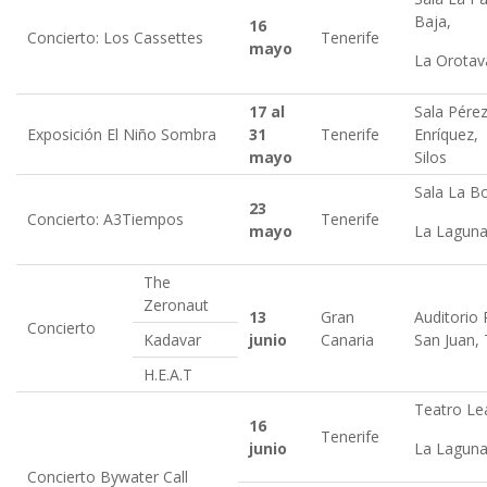
Baja,
16
Concierto: Los Cassettes
Tenerife
mayo
La Orotav
17 al
Sala Pére
Exposición El Niño Sombra
31
Tenerife
Enríquez,
mayo
Silos
Sala La B
23
Concierto: A3Tiempos
Tenerife
mayo
La Lagun
The
Zeronaut
13
Gran
Auditorio
Concierto
Kadavar
junio
Canaria
San Juan, 
H.E.A.T
Teatro Lea
16
Tenerife
junio
La Lagun
Concierto Bywater Call