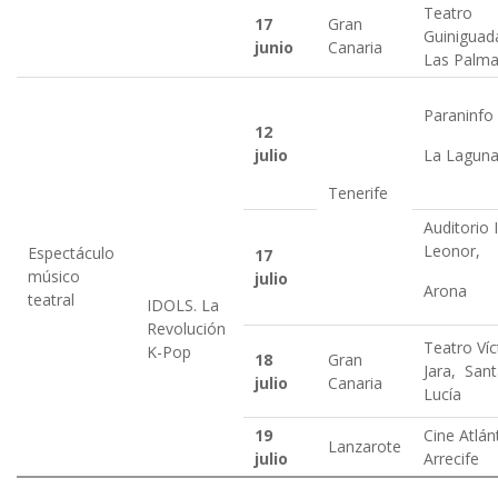
Teatro
17
Gran
Guinigu
junio
Canaria
Las Palm
Paraninfo
12
julio
La Lagun
Tenerife
Auditorio 
Leonor,
Espectáculo
17
músico
julio
Arona
teatral
IDOLS. La
Revolución
Teatro Víc
K-Pop
18
Gran
Jara, San
julio
Canaria
Lucía
19
Cine Atlán
Lanzarote
julio
Arrecife