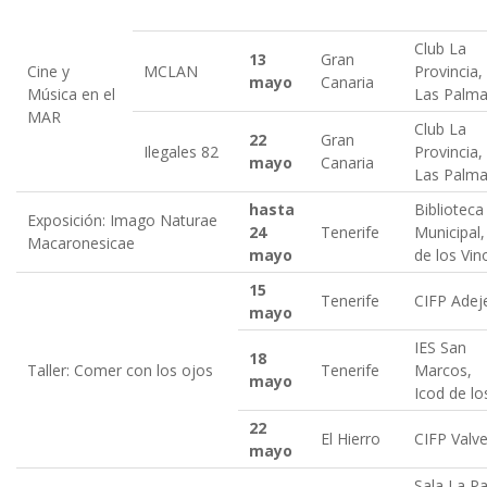
Club La
13
Gran
Cine y
MCLAN
Provinc
mayo
Canaria
Música en el
Las Palm
MAR
Club La
22
Gran
Ilegales 82
Provinc
mayo
Canaria
Las Palm
hasta
Biblioteca
Exposición: Imago Naturae
24
Tenerife
Municipal
Macaronesicae
mayo
de los Vin
15
Tenerife
CIFP Adej
mayo
IES San
18
Taller: Comer con los ojos
Tenerife
Marco
mayo
Icod de lo
22
El Hierro
CIFP Valv
mayo
Sala La Pa