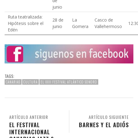
de
junio
Ruta teatralizada:
28 de
La
Casco de
Hipótesis sobre el
12:3
junio
Gomera
Vallehermoso
Edén
TAGS:
CANARIAS
CULTURA
EL XXII FESTIVAL ATLÁNTICO SONORO
ARTÍCULO ANTERIOR
ARTÍCULO SIGUIENTE
EL FESTIVAL
BARNES Y EL ADIÓS
INTERNACIONAL