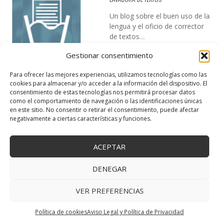
Un blog sobre el buen uso de la
lengua y el oficio de corrector
de textos…
Gestionar consentimiento
Para ofrecer las mejores experiencias, utilizamos tecnologías como las
cookies para almacenar y/o acceder a la información del dispositivo. El
consentimiento de estas tecnologías nos permitirá procesar datos
como el comportamiento de navegación o las identificaciones únicas
en este sitio. No consentir o retirar el consentimiento, puede afectar
DESIREE MARTÍN
negativamente a ciertas características y funciones.
…la realidad, es que cada día es más complicado realizar esos
temas…
ACEPTAR
DENEGAR
VER PREFERENCIAS
Copyright © 2025 Creativa Canaria. Todos los derechos reservados.
↑ Volver arriba
Política de cookies
Aviso Legal y Política de Privacidad