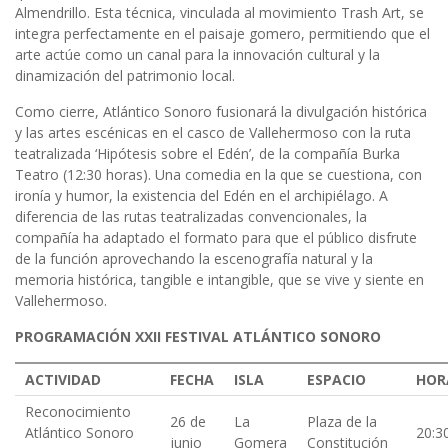
Almendrillo. Esta técnica, vinculada al movimiento Trash Art, se
integra perfectamente en el paisaje gomero, permitiendo que el
arte actúe como un canal para la innovación cultural y la
dinamización del patrimonio local.
Como cierre, Atlántico Sonoro fusionará la divulgación histórica
y las artes escénicas en el casco de Vallehermoso con la ruta
teatralizada ‘Hipótesis sobre el Edén’, de la compañía Burka
Teatro (12:30 horas). Una comedia en la que se cuestiona, con
ironía y humor, la existencia del Edén en el archipiélago. A
diferencia de las rutas teatralizadas convencionales, la
compañía ha adaptado el formato para que el público disfrute
de la función aprovechando la escenografía natural y la
memoria histórica, tangible e intangible, que se vive y siente en
Vallehermoso.
PROGRAMACIÓN XXII FESTIVAL ATLÁNTICO SONORO
ACTIVIDAD
FECHA
ISLA
ESPACIO
HOR
Reconocimiento
26 de
La
Plaza de la
Atlántico Sonoro
20:3
junio
Gomera
Constitución