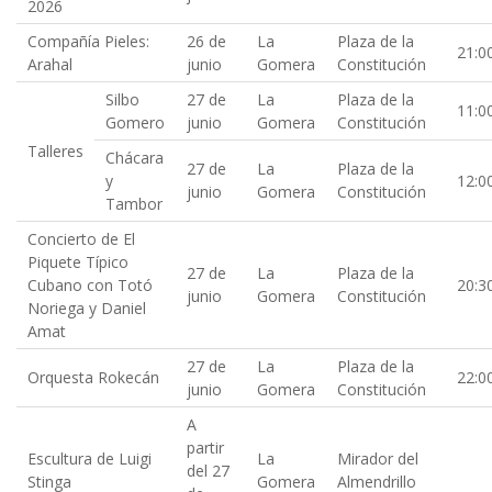
2026
Compañía Pieles:
26 de
La
Plaza de la
21:0
Arahal
junio
Gomera
Constitución
Silbo
27 de
La
Plaza de la
11:0
Gomero
junio
Gomera
Constitución
Talleres
Chácara
27 de
La
Plaza de la
y
12:0
junio
Gomera
Constitución
Tambor
Concierto de El
Piquete Típico
27 de
La
Plaza de la
Cubano con Totó
20:3
junio
Gomera
Constitución
Noriega y Daniel
Amat
27 de
La
Plaza de la
Orquesta Rokecán
22:0
junio
Gomera
Constitución
A
partir
Escultura de Luigi
La
Mirador del
del 27
Stinga
Gomera
Almendrillo