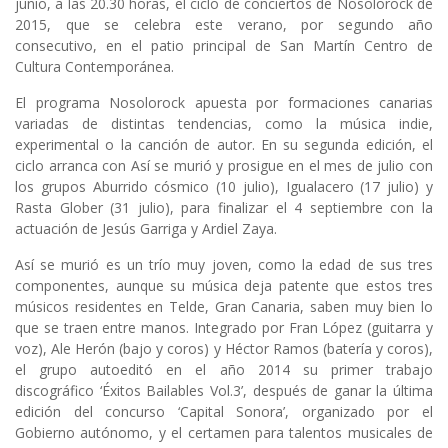
junio, a las 20.30 horas, el ciclo de conciertos de
Nosolorock de
2015
, que se celebra este verano, por segundo año
consecutivo, en el patio principal de
San Martín Centro de
Cultura Contemporánea
.
El programa
Nosolorock
apuesta por formaciones canarias
variadas de distintas tendencias, como la música indie,
experimental o la canción de autor. En su segunda edición, el
ciclo arranca con Así se murió y prosigue en el mes de julio con
los grupos Aburrido cósmico (10 julio), Igualacero (17 julio) y
Rasta Glober (31 julio), para finalizar el 4 septiembre con la
actuación de Jesús Garriga y Ardiel Zaya.
Así se murió es un trío muy joven, como la edad de sus tres
componentes, aunque su música deja patente que estos tres
músicos residentes en Telde, Gran Canaria, saben muy bien lo
que se traen entre manos. Integrado por Fran López (guitarra y
voz), Ale Herón (bajo y coros) y Héctor Ramos (batería y coros),
el grupo autoeditó en el año 2014 su primer trabajo
discográfico ‘Éxitos Bailables Vol.3’, después de ganar la última
edición del concurso ‘Capital Sonora’, organizado por el
Gobierno autónomo, y el certamen para talentos musicales de