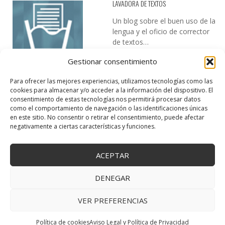
LAVADORA DE TEXTOS
Un blog sobre el buen uso de la
lengua y el oficio de corrector
de textos…
Gestionar consentimiento
Para ofrecer las mejores experiencias, utilizamos tecnologías como las
cookies para almacenar y/o acceder a la información del dispositivo. El
consentimiento de estas tecnologías nos permitirá procesar datos
como el comportamiento de navegación o las identificaciones únicas
en este sitio. No consentir o retirar el consentimiento, puede afectar
DESIREE MARTÍN
negativamente a ciertas características y funciones.
…la realidad, es que cada día es más complicado realizar esos
temas…
ACEPTAR
DENEGAR
VER PREFERENCIAS
Copyright © 2025 Creativa Canaria. Todos los derechos reservados.
↑ Volver arriba
Política de cookies
Aviso Legal y Política de Privacidad