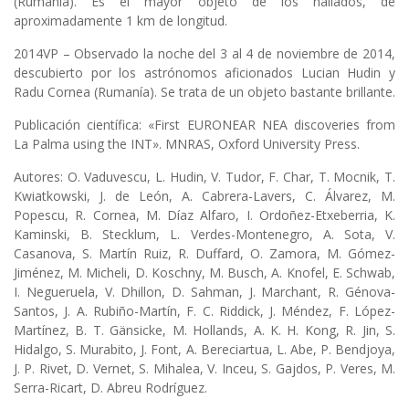
(Rumanía). Es el mayor objeto de los hallados, de
aproximadamente 1 km de longitud.
2014VP – Observado la noche del 3 al 4 de noviembre de 2014,
descubierto por los astrónomos aficionados Lucian Hudin y
Radu Cornea (Rumanía). Se trata de un objeto bastante brillante.
Publicación científica: «First EURONEAR NEA discoveries from
La Palma using the INT». MNRAS, Oxford University Press.
Autores: O. Vaduvescu, L. Hudin, V. Tudor, F. Char, T. Mocnik, T.
Kwiatkowski, J. de León, A. Cabrera-Lavers, C. Álvarez, M.
Popescu, R. Cornea, M. Díaz Alfaro, I. Ordoñez-Etxeberria, K.
Kaminski, B. Stecklum, L. Verdes-Montenegro, A. Sota, V.
Casanova, S. Martín Ruiz, R. Duffard, O. Zamora, M. Gómez-
Jiménez, M. Micheli, D. Koschny, M. Busch, A. Knofel, E. Schwab,
I. Negueruela, V. Dhillon, D. Sahman, J. Marchant, R. Génova-
Santos, J. A. Rubiño-Martín, F. C. Riddick, J. Méndez, F. López-
Martínez, B. T. Gänsicke, M. Hollands, A. K. H. Kong, R. Jin, S.
Hidalgo, S. Murabito, J. Font, A. Bereciartua, L. Abe, P. Bendjoya,
J. P. Rivet, D. Vernet, S. Mihalea, V. Inceu, S. Gajdos, P. Veres, M.
Serra-Ricart, D. Abreu Rodríguez.