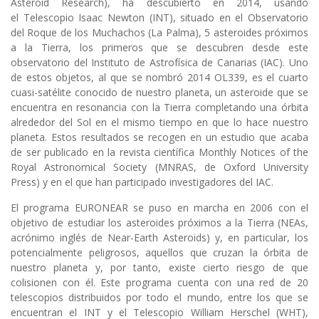
Asteroid Research)
, ha descubierto en 2014, usando
el
Telescopio Isaac Newton (INT), situado en el Observatorio
del Roque de los Muchachos (La Palma)
, 5 asteroides próximos
a la Tierra, los primeros que se descubren desde este
observatorio del
Instituto de Astrofísica de Canarias (IAC)
. Uno
de estos objetos, al que se nombró 2014 OL339, es el cuarto
cuasi-satélite conocido de nuestro planeta, un asteroide que se
encuentra en resonancia con la Tierra completando una órbita
alrededor del Sol en el mismo tiempo en que lo hace nuestro
planeta. Estos resultados se recogen en un estudio que acaba
de ser publicado en la revista científica
Monthly Notices of the
Royal Astronomical Society
(MNRAS, de Oxford University
Press) y en el que han participado investigadores del IAC.
El programa EURONEAR se puso en marcha en 2006 con el
objetivo de estudiar los asteroides próximos a la Tierra (NEAs,
acrónimo inglés de Near-Earth Asteroids) y, en particular, los
potencialmente peligrosos, aquellos que cruzan la órbita de
nuestro planeta y, por tanto, existe cierto riesgo de que
colisionen con él. Este programa cuenta con una red de 20
telescopios distribuidos por todo el mundo, entre los que se
encuentran el INT y el Telescopio William Herschel (WHT),