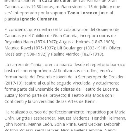
llevará a cabo en la
Casa de Colón
de Las Palmas de Gran
Canaria, a las 19.30 horas, mañana viernes, 18 de julio, y que
será interpretado por la soprano
Tania Lorenzo
junto al
pianista
Ignacio Clemente
.
El concierto, que cuenta con la colaboración del Gobierno de
Canarias y del Cabildo de Gran Canaria, incorpora obras de
Reynaldo Hann (1874-1947); Augusta Holmès (1847-1903);
Maurice Ravel (1875-1937); Lili Boulanger (1893-1918); Olivier
Messiaen (1908-1992) y Pauline Viardot (1821-1910).
La carrera de Tania Lorenzo abarca desde el repertorio barroco
hasta el contemporáneo. Al finalizar sus estudios, entró a
formar parte del Ensemble Joven de la Semperoper de Dresden
(2017-19), teatro al cual ha seguido vinculada, y actualmente
forma parte del Ensemble de solistas del Teatro de Lucerna,
Suiza y formó parte del proyecto Il Teatro alla Moda con I
Confidenti y la Universidad de las Artes de Berlín.
Ha realizado cursos de perfeccionamiento impartidos por María
Orán, Brigitte Fassbaender, Nauzet Mederos, Hendrik Heilmann,
John Norris, Marina León, Sonia Prina, Gerd Uecker, Deborah
PoJohn Polaski, Gerd Uecker, Nicola Beller Carbone, Nancy