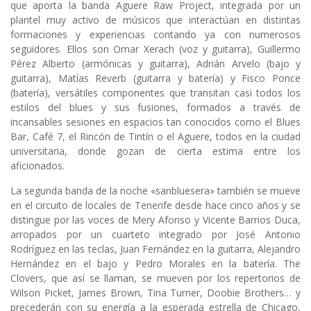
que aporta la banda Aguere Raw Project, integrada por un
plantel muy activo de músicos que interactúan en distintas
formaciones y experiencias contando ya con numerosos
seguidores. Ellos son Omar Xerach (voz y guitarra), Guillermo
Pérez Alberto (armónicas y guitarra), Adrián Arvelo (bajo y
guitarra), Matías Reverb (guitarra y batería) y Fisco Ponce
(batería), versátiles componentes que transitan casi todos los
estilos del blues y sus fusiones, formados a través de
incansables sesiones en espacios tan conocidos como el Blues
Bar, Café 7, el Rincón de Tintín o el Aguere, todos en la ciudad
universitaria, donde gozan de cierta estima entre los
aficionados.
La segunda banda de la noche «sanbluesera» también se mueve
en el circuito de locales de Tenerife desde hace cinco años y se
distingue por las voces de Mery Afonso y Vicente Barrios Duca,
arropados por un cuarteto integrado por José Antonio
Rodríguez en las teclas, Juan Fernández en la guitarra, Alejandro
Hernández en el bajo y Pedro Morales en la batería. The
Clovers, que así se llaman, se mueven por los repertorios de
Wilson Picket, James Brown, Tina Turner, Doobie Brothers… y
precederán con su energía a la esperada estrella de Chicago,