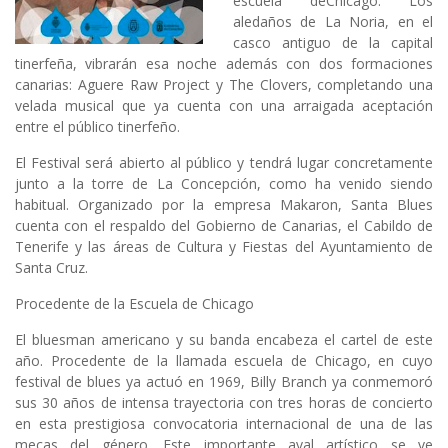
escuela de
Chicago
. Los
aledaños de La Noria, en el
casco antiguo de la capital
tinerfeña, vibrarán esa noche además con dos formaciones
canarias:
Aguere Raw Project
y
The Clovers
, completando una
velada musical que ya cuenta con una arraigada aceptación
entre el público tinerfeño.
El Festival será abierto al público y tendrá lugar concretamente
junto a la torre de La Concepción, como ha venido siendo
habitual. Organizado por la empresa
Makaron, Santa Blues
cuenta con el respaldo del Gobierno de Canarias, el Cabildo de
Tenerife y las áreas de Cultura y Fiestas del Ayuntamiento de
Santa Cruz.
Procedente de la Escuela de Chicago
El bluesman americano y su banda encabeza el cartel de este
año. Procedente de la llamada escuela de Chicago, en cuyo
festival de blues ya actuó en 1969, Billy Branch ya conmemoró
sus 30 años de intensa trayectoria con tres horas de concierto
en esta prestigiosa convocatoria internacional de una de las
mecas del género. Este importante aval artístico se ve