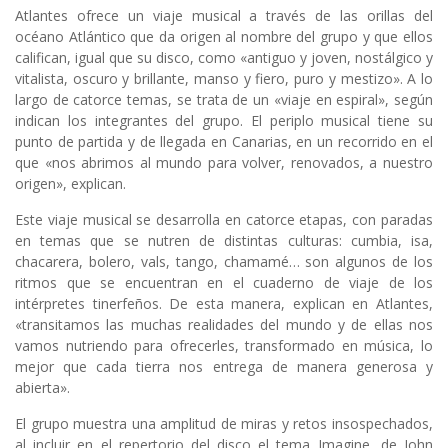
Atlantes ofrece un viaje musical a través de las orillas del
océano Atlántico que da origen al nombre del grupo y que ellos
califican, igual que su disco, como «antiguo y joven, nostálgico y
vitalista, oscuro y brillante, manso y fiero, puro y mestizo». A lo
largo de catorce temas, se trata de un «viaje en espiral», según
indican los integrantes del grupo. El periplo musical tiene su
punto de partida y de llegada en Canarias, en un recorrido en el
que «nos abrimos al mundo para volver, renovados, a nuestro
origen», explican.
Este viaje musical se desarrolla en catorce etapas, con paradas
en temas que se nutren de distintas culturas: cumbia, isa,
chacarera, bolero, vals, tango, chamamé… son algunos de los
ritmos que se encuentran en el cuaderno de viaje de los
intérpretes tinerfeños. De esta manera, explican en Atlantes,
«transitamos las muchas realidades del mundo y de ellas nos
vamos nutriendo para ofrecerles, transformado en música, lo
mejor que cada tierra nos entrega de manera generosa y
abierta».
El grupo muestra una amplitud de miras y retos insospechados,
al incluir en el repertorio del disco el tema Imagine, de John