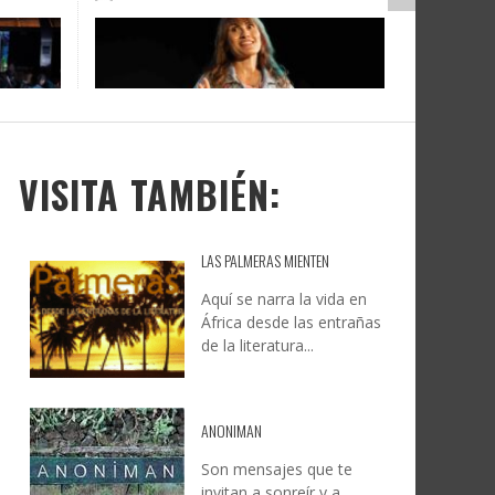
DOCANARIAS CONVOCA A
JESÚS RODRÍGUEZ FALCÓN:
O A
UYE
INSTITUCIONES A REFLEXIONAR
NATURALEZA, CAMINO Y
LE Y
S
SOBRE LA INTERNACIONALIZACIÓN
FOTOGRAFÍA
DEL CINE DE REALIDAD
LEONCIO GONZÁLEZ
,
9 JUNIO, 2026
26
6
CREATIVA CANARIA
,
6 AGOSTO, 2026
VISITA TAMBIÉN:
LAS PALMERAS MIENTEN
Aquí se narra la vida en
África desde las entrañas
de la literatura...
ANONIMAN
Son mensajes que te
invitan a sonreír y a