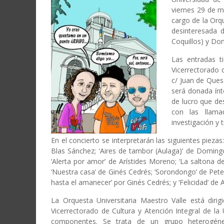
viernes 29 de ma
cargo de la Orqu
desinteresada d
Coquillos) y Dom
Las entradas t
Vicerrectorado d
c/ Juan de Ques
será donada ínt
de lucro que des
con las llama
investigación y 
En el concierto se interpretarán las siguientes pieza
Blas Sánchez; ‘Aires de tambor (Aulaga)’ de Doming
‘Alerta por amor’ de Arístides Moreno; ‘La saltona de
‘Nuestra casa’ de Ginés Cedrés; ‘Sorondongo’ de Pete
hasta el amanecer’ por Ginés Cedrés; y ‘Felicidad’ de
La Orquesta Universitaria Maestro Valle está dirig
Vicerrectorado de Cultura y Atención Integral de 
componentes. Se trata de un grupo heterogén