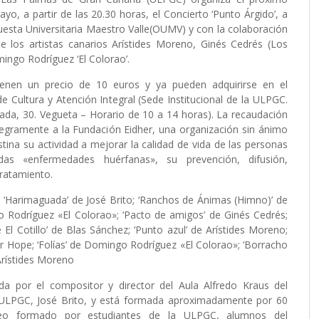
yo, a partir de las 20.30 horas, el Concierto
‘Punto Árgido’
, a
esta Universitaria Maestro Valle
(OUMV)
y con la colaboración
e los artistas canarios Arístides Moreno, Ginés Cedrés (Los
ingo Rodríguez ‘El Colorao’.
ienen un precio de 10 euros y ya pueden adquirirse en el
e Cultura y Atención Integral (Sede Institucional de la ULPGC.
ada, 30. Vegueta – Horario de 10 a 14 horas). La recaudación
egramente a la Fundación Eidher, una organización sin ánimo
tina su actividad a mejorar la calidad de vida de las personas
das «enfermedades huérfanas», su prevención, difusión,
tratamiento.
s: ‘Harimaguada’ de José Brito; ‘Ranchos de Ánimas (Himno)’ de
o Rodríguez «El Colorao»; ‘Pacto de amigos’ de Ginés Cedrés;
 El Cotillo’ de Blas Sánchez; ‘Punto azul’ de Arístides Moreno;
r Hope; ‘Folías’ de Domingo Rodríguez «El Colorao»; ‘Borracho
 Arístides Moreno
ida por el compositor y director del Aula Alfredo Kraus del
la ULPGC, José Brito, y está formada aproximadamente por 60
eo formado por estudiantes de la ULPGC, alumnos del