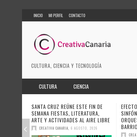
INICIO
MI PERFIL
CONTACTO
CULTURA, CIENCIA Y TECNOLOGÍA
CULTURA
CIENCIA
MÚSICA
BIOMEDICINA
SANTA CRUZ REÚNE ESTE FIN DE
EFECTO
SEMANA FIESTAS, LITERATURA,
SINFÓN
ARTES ESCÉNICAS
INNOVACIÓN
ARTE Y ACTIVIDADES AL AIRE LIBRE
ORQUE
MODA
CIENCIAS DE LA TIERRA
BARRI
CREATIVA CANARIA
,
6 AGOSTO, 2026
CREA