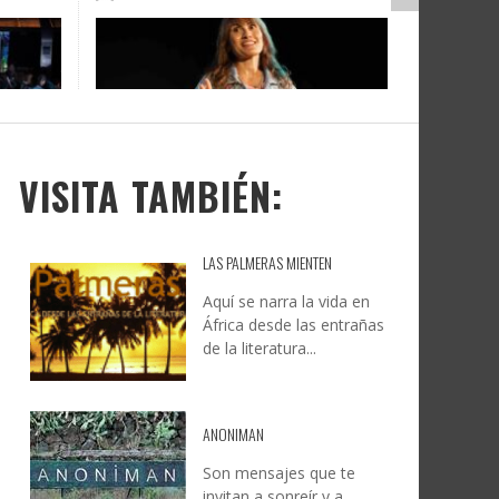
DOCANARIAS CONVOCA A
JESÚS RODRÍGUEZ FALCÓN:
O A
UYE
INSTITUCIONES A REFLEXIONAR
NATURALEZA, CAMINO Y
LE Y
S
SOBRE LA INTERNACIONALIZACIÓN
FOTOGRAFÍA
DEL CINE DE REALIDAD
LEONCIO GONZÁLEZ
,
9 JUNIO, 2026
26
6
CREATIVA CANARIA
,
6 AGOSTO, 2026
VISITA TAMBIÉN:
LAS PALMERAS MIENTEN
Aquí se narra la vida en
África desde las entrañas
de la literatura...
ANONIMAN
Son mensajes que te
invitan a sonreír y a