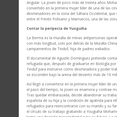
Angular. La joven de poco más de treinta años Moha
convertido en la primera mujer líder de una de las cin
desminadores en la zona del Sáhara Occidental, que op
entre el Frente Polisario y Marruecos, una de las z
Contar la peripecia de Yuoguiha
La Berma es la muralla de minas antipersonas operat
con más longitud, solo por detrás de la Muralla Chi
campamentos de Tinduf, hija de padres exiliados.
El documental de Agustín Domínguez pretende contar 
refugiada que, después de graduarse en Biología por
Tinduf para instruirse como desminadora y poder tra
se esconden bajo la arena del desierto más de 10 mil
Así llegó a convertirse en la primera mujer líder de un
el paso del tiempo, la joven se enamora y contrae
Tras quedar embarazada, decide abandonar su trabajo y
española de su hija y la condición de apátrida para e
refugiados para reencontrarse con su marido y su fami
el círculo de su trabajo grabando a Youguiha Moha
tome una decisión trascendental para su futuro. La j