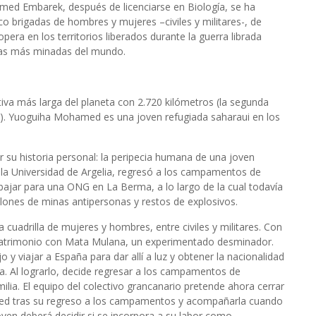
med Embarek, después de licenciarse en Biología, se ha
co brigadas de hombres y mujeres –civiles y militares-, de
era en los territorios liberados durante la guerra librada
onas más minadas del mundo.
iva más larga del planeta con 2.720 kilómetros (la segunda
na). Yuoguiha Mohamed es una joven refugiada saharaui en los
su historia personal: la peripecia humana de una joven
 la Universidad de Argelia, regresó a los campamentos de
bajar para una ONG en La Berma, a lo largo de la cual todavía
lones de minas antipersonas y restos de explosivos.
a cuadrilla de mujeres y hombres, entre civiles y militares. Con
 matrimonio con Mata Mulana, un experimentado desminador.
 viajar a España para dar allí a luz y obtener la nacionalidad
lla. Al lograrlo, decide regresar a los campamentos de
lia. El equipo del colectivo grancanario pretende ahora cerrar
med tras su regreso a los campamentos y acompañarla cuando
oven deberá decidir si se incorpora a su labor como