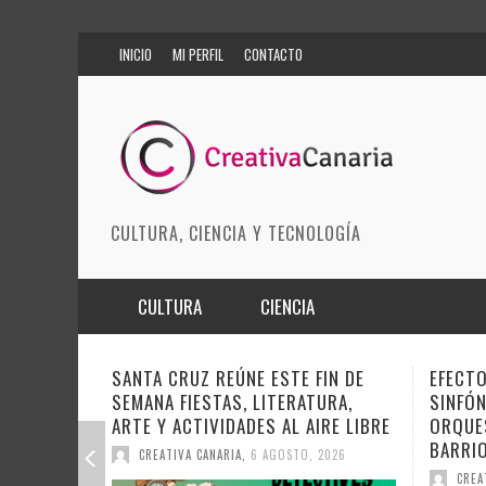
INICIO
MI PERFIL
CONTACTO
CULTURA, CIENCIA Y TECNOLOGÍA
CULTURA
CIENCIA
MÚSICA
BIOMEDICINA
FIN DE
EFECTO PASILLO SE PONE
DOCAN
URA,
SINFÓNICO EN SONORA JUNTO A LA
INSTIT
ARTES ESCÉNICAS
INNOVACIÓN
IRE LIBRE
ORQUESTA MAESTRO VALLE Y
SOBRE 
BARRIOS ORQUESTADOS
MODA
CIENCIAS DE LA TIERRA
DEL CI
 2026
CREATIVA CANARIA
,
6 AGOSTO, 2026
CREA