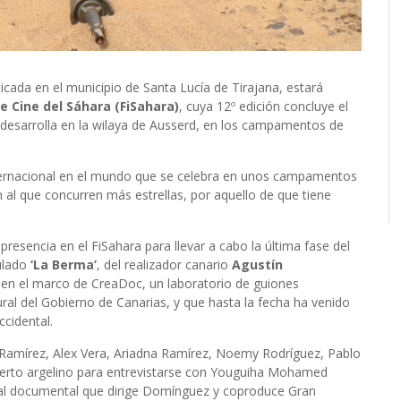
dicada en el municipio de Santa Lucía de Tirajana, estará
de Cine del Sáhara (FiSahara)
, cuya 12º edición concluye el
e desarrolla en la wilaya de Ausserd, en los campamentos de
internacional en el mundo que se celebra en unos campamentos
 al que concurren más estrellas, por aquello de que tiene
esencia en el FiSahara para llevar a cabo la última fase del
tulado
‘La Berma’
, del realizador canario
Agustín
 en el marco de CreaDoc, un laboratorio de guiones
ural del Gobierno de Canarias, y que hasta la fecha ha venido
ccidental.
 Ramírez, Alex Vera, Ariadna Ramírez, Noemy Rodríguez, Pablo
ierto argelino para entrevistarse con Youguiha Mohamed
ual documental que dirige Domínguez y coproduce Gran