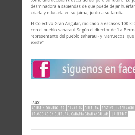
desminadora a sabiendas de que puede dejar huérfana
criarla y educarla en su jaima, junto a su familia.
El Colectivo Gran Angular, radicado a escasos 100 ki
con el pueblo saharaui. Según el director de ‘La Berma
representante del pueblo saharaui- y Marruecos, que 
existe”.
TAGS:
AGUSTÍN DOMÍNGUEZ
CANARIAS
CULTURA
FESTIVAL INTERNACIO
LA ASOCIACIÓN CULTURAL CANARIA GRAN ANGULAR
‘LA BERMA’