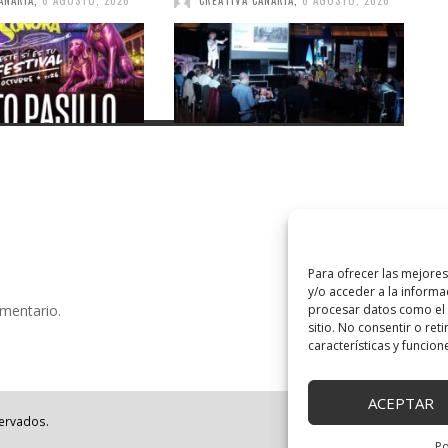
ANARIA
,
6 AGOSTO, 2026
CREATIVA CANARIA
,
6 AGOSTO, 2026
Para ofrecer las mejore
y/o acceder a la informa
procesar datos como el 
omentario.
sitio. No consentir o ret
características y funcion
ACEPTAR
servados.
Po