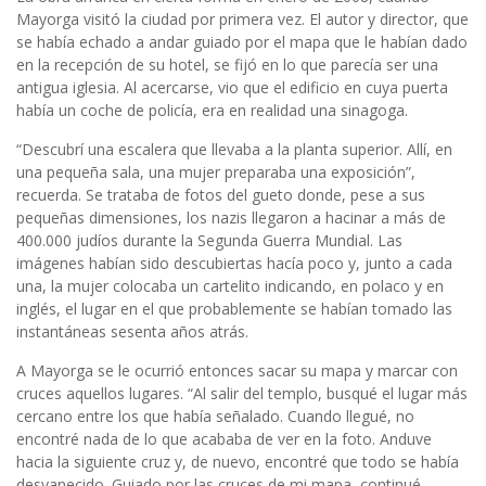
Mayorga visitó la ciudad por primera vez. El autor y director, que
se había echado a andar guiado por el mapa que le habían dado
en la recepción de su hotel, se fijó en lo que parecía ser una
antigua iglesia. Al acercarse, vio que el edificio en cuya puerta
había un coche de policía, era en realidad una sinagoga.
“Descubrí una escalera que llevaba a la planta superior. Allí, en
una pequeña sala, una mujer preparaba una exposición”,
recuerda. Se trataba de fotos del gueto donde, pese a sus
pequeñas dimensiones, los nazis llegaron a hacinar a más de
400.000 judíos durante la Segunda Guerra Mundial. Las
imágenes habían sido descubiertas hacía poco y, junto a cada
una, la mujer colocaba un cartelito indicando, en polaco y en
inglés, el lugar en el que probablemente se habían tomado las
instantáneas sesenta años atrás.
A Mayorga se le ocurrió entonces sacar su mapa y marcar con
cruces aquellos lugares. “Al salir del templo, busqué el lugar más
cercano entre los que había señalado. Cuando llegué, no
encontré nada de lo que acababa de ver en la foto. Anduve
hacia la siguiente cruz y, de nuevo, encontré que todo se había
desvanecido. Guiado por las cruces de mi mapa, continué