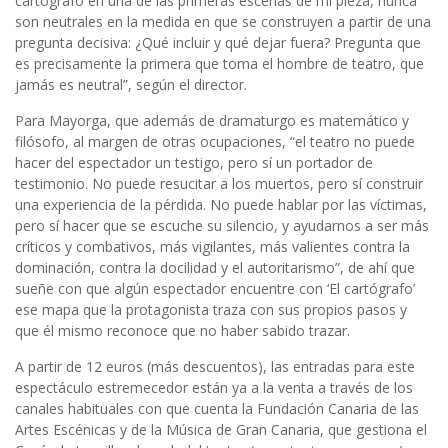
cartógrafo en una de las primeras escenas de mi pieza, nunca
son neutrales en la medida en que se construyen a partir de una
pregunta decisiva: ¿Qué incluir y qué dejar fuera? Pregunta que
es precisamente la primera que toma el hombre de teatro, que
jamás es neutral”, según el director.
Para Mayorga, que además de dramaturgo es matemático y
filósofo, al margen de otras ocupaciones, “el teatro no puede
hacer del espectador un testigo, pero sí un portador de
testimonio. No puede resucitar a los muertos, pero sí construir
una experiencia de la pérdida. No puede hablar por las víctimas,
pero sí hacer que se escuche su silencio, y ayudarnos a ser más
críticos y combativos, más vigilantes, más valientes contra la
dominación, contra la docilidad y el autoritarismo”, de ahí que
sueñe con que algún espectador encuentre con ‘El cartógrafo’
ese mapa que la protagonista traza con sus propios pasos y
que él mismo reconoce que no haber sabido trazar.
A partir de 12 euros (más descuentos), las entradas para este
espectáculo estremecedor están ya a la venta a través de los
canales habituales con que cuenta la Fundación Canaria de las
Artes Escénicas y de la Música de Gran Canaria, que gestiona el