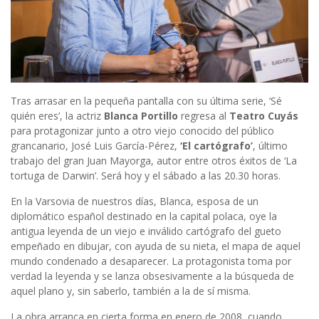
Tras arrasar en la pequeña pantalla con su última serie, ‘Sé
quién eres’, la actriz
Blanca Portillo
regresa al
Teatro Cuyás
para protagonizar junto a otro viejo conocido del público
grancanario, José Luis García-Pérez,
‘El cartógrafo’
, último
trabajo del gran Juan Mayorga, autor entre otros éxitos de ‘La
tortuga de Darwin’. Será hoy y el sábado a las 20.30 horas.
En la Varsovia de nuestros días, Blanca, esposa de un
diplomático español destinado en la capital polaca, oye la
antigua leyenda de un viejo e inválido cartógrafo del gueto
empeñado en dibujar, con ayuda de su nieta, el mapa de aquel
mundo condenado a desaparecer. La protagonista toma por
verdad la leyenda y se lanza obsesivamente a la búsqueda de
aquel plano y, sin saberlo, también a la de sí misma.
La obra arranca en cierta forma en enero de 2008, cuando