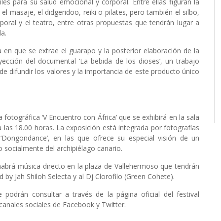
les para su salud emocional y corporal. Entre ellas figuran la
el masaje, el didgeridoo, reiki o pilates, pero también el silbo,
poral y el teatro, entre otras propuestas que tendrán lugar a
da.
en que se extrae el guarapo y la posterior elaboración de la
yección del documental ‘La bebida de los dioses’, un trabajo
e difundir los valores y la importancia de este producto único
otográfica ‘V Encuentro con África’ que se exhibirá en la sala
 las 18.00 horas. La exposición está integrada por fotografías
y ‘Dongondance’, en las que ofrece su especial visión de un
 socialmente del archipiélago canario.
, habrá música directo en la plaza de Vallehermoso que tendrán
by Jah Shiloh Selecta y al Dj Clorofilo (Green Cohete).
 podrán consultar a través de la página oficial del festival
canales sociales de Facebook y Twitter.