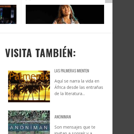
DOCANARIAS CONVOCA A
JESÚS RODRÍGUEZ FALCÓN:
O A
UYE
INSTITUCIONES A REFLEXIONAR
NATURALEZA, CAMINO Y
LE Y
S
SOBRE LA INTERNACIONALIZACIÓN
FOTOGRAFÍA
DEL CINE DE REALIDAD
LEONCIO GONZÁLEZ
,
9 JUNIO, 2026
26
6
CREATIVA CANARIA
,
6 AGOSTO, 2026
VISITA TAMBIÉN:
LAS PALMERAS MIENTEN
Aquí se narra la vida en
África desde las entrañas
de la literatura...
ANONIMAN
Son mensajes que te
invitan a sonreír y a