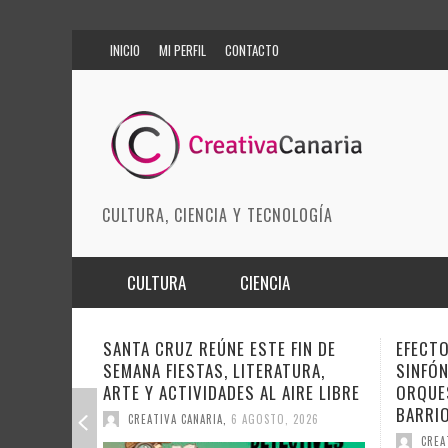
INICIO
MI PERFIL
CONTACTO
CULTURA, CIENCIA Y TECNOLOGÍA
CULTURA
CIENCIA
MÚSICA
BIOMEDICINA
SANTA CRUZ REÚNE ESTE FIN DE
EFECTO PAS
SEMANA FIESTAS, LITERATURA,
SINFÓNICO
ARTES ESCÉNICAS
INNOVACIÓN
ARTE Y ACTIVIDADES AL AIRE LIBRE
ORQUESTA 
MODA
CIENCIAS DE LA TIERRA
BARRIOS O
CREATIVA CANARIA
,
6 AGOSTO, 2026
CREATIVA C