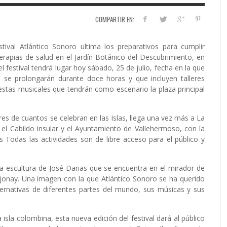
COMPARTIR EN:
tival Atlántico Sonoro
ultima los preparativos para cumplir
terapias de salud en el
Jardín Botánico del Descubrimiento
, en
l festival tendrá lugar hoy sábado, 25 de julio, fecha en la que
 se prolongarán durante doce horas y que incluyen talleres
estas musicales que tendrán como escenario la plaza principal
res de cuantos se celebran en las Islas, llega una vez más a La
el Cabildo insular y el Ayuntamiento de Vallehermoso, con la
 Todas las actividades son de libre acceso para el público y
’, la escultura de José Darias que se encuentra en el mirador de
ajonay. Una imagen con la que Atlántico Sonoro se ha querido
alternativas de diferentes partes del mundo, sus músicas y sus
 isla colombina, esta nueva edición del festival dará al público