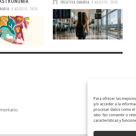
GASTRONOMÍA
CREATIVA CANARIA
,
4 AGOSTO, 2026
NARIA
,
5 AGOSTO, 2026
Para ofrecer las mejore
y/o acceder a la informa
procesar datos como el 
omentario.
sitio. No consentir o ret
características y funcion