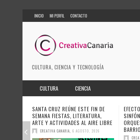
INICIO
MI PERFIL
CONTACTO
CULTURA, CIENCIA Y TECNOLOGÍA
CULTURA
CIENCIA
MÚSICA
BIOMEDICINA
FIN DE
EFECTO PASILLO SE PONE
DOCAN
TURA,
SINFÓNICO EN SONORA JUNTO A LA
INSTI
ARTES ESCÉNICAS
INNOVACIÓN
IRE LIBRE
ORQUESTA MAESTRO VALLE Y
SOBRE
BARRIOS ORQUESTADOS
MODA
CIENCIAS DE LA TIERRA
DEL CI
 2026
CREATIVA CANARIA
,
6 AGOSTO, 2026
CREA