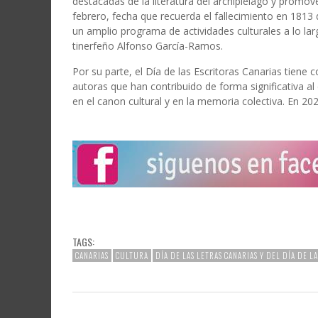
destacadas de la literatura del archipiélago y promove
febrero, fecha que recuerda el fallecimiento en 1813 
un amplio programa de actividades culturales a lo larg
tinerfeño Alfonso García-Ramos.
Por su parte, el Día de las Escritoras Canarias tiene co
autoras que han contribuido de forma significativa al d
en el canon cultural y en la memoria colectiva. En 20
TAGS:
CANARIAS
CULTURA
DÍA DE LAS LETRAS CANARIAS Y DEL DÍA DE LA