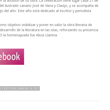
r la difusión de su obra. La celebración tiene lugar cada 21 de
del ilustrado canario José de Viera y Clavijo, y se acompaña de
o del año. Este año está dedicado al escritor y periodista
mo objetivo visibilizar y poner en valor la obra literaria de
esarrollo de la literatura en las islas, reforzando su presencia
25 la homenajeada fue Alicia Llarena.
S ESCRITORAS CANARIAS EN 2027