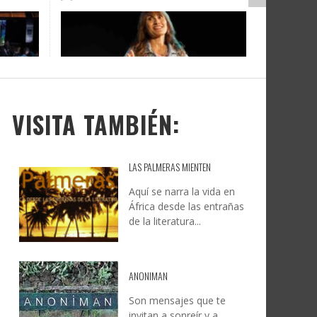
DOCANARIAS CONVOCA A
JESÚS RODRÍGUEZ FALCÓN:
O A
UYE
INSTITUCIONES A REFLEXIONAR
NATURALEZA, CAMINO Y
LE Y
S
SOBRE LA INTERNACIONALIZACIÓN
FOTOGRAFÍA
DEL CINE DE REALIDAD
LEONCIO GONZÁLEZ
,
9 JUNIO, 2026
26
6
CREATIVA CANARIA
,
6 AGOSTO, 2026
VISITA TAMBIÉN:
LAS PALMERAS MIENTEN
Aquí se narra la vida en
África desde las entrañas
de la literatura...
ANONIMAN
Son mensajes que te
invitan a sonreír y a