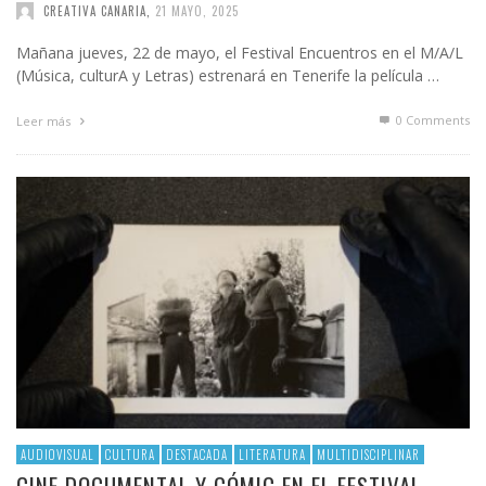
CREATIVA CANARIA
,
21 MAYO, 2025
Mañana jueves, 22 de mayo, el Festival Encuentros en el M/A/L
(Música, culturA y Letras) estrenará en Tenerife la película …
0 Comments
Leer más
AUDIOVISUAL
CULTURA
DESTACADA
LITERATURA
MULTIDISCIPLINAR
CINE DOCUMENTAL Y CÓMIC EN EL FESTIVAL