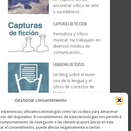
encontrar crítica de arte
y sucedáneos…
CAPTURAS DE FICCIÓN
Periodista y crítico
musical. Ha trabajado en
diversos medios de
comunicación,...
LAVADORA DE TEXTOS
Un blog sobre el buen
uso de la lengua y el
oficio de corrector de
textos…
Gestionar consentimiento
DESIREE MARTÍN
s experiencias, utilizamos tecnologías como las cookies para almacenar
…la realidad, es que cada
ción del dispositivo. El consentimiento de estas tecnologías nos permitirá
día es más complicado
comportamiento de navegación o las identificaciones únicas en este
realizar esos temas…
irar el consentimiento, puede afectar negativamente a ciertas