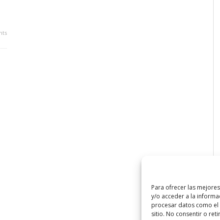
ts
Para ofrecer las mejore
y/o acceder a la informa
procesar datos como el 
sitio. No consentir o ret