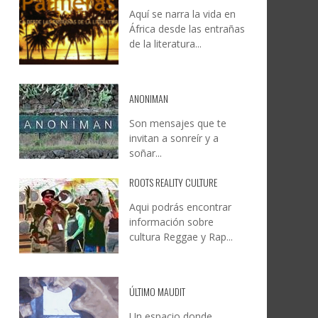
Aquí se narra la vida en
DOCANARIAS CONVOCA A
JESÚS RODRÍGUEZ FALCÓN:
África desde las entrañas
O A
UYE
INSTITUCIONES A REFLEXIONAR
NATURALEZA, CAMINO Y
de la literatura...
LE Y
S
SOBRE LA INTERNACIONALIZACIÓN
FOTOGRAFÍA
DEL CINE DE REALIDAD
LEONCIO GONZÁLEZ
,
9 JUNIO, 2026
26
6
CREATIVA CANARIA
,
6 AGOSTO, 2026
ANONIMAN
Son mensajes que te
invitan a sonreír y a
soñar...
ROOTS REALITY CULTURE
Aqui podrás encontrar
información sobre
cultura Reggae y Rap...
ÚLTIMO MAUDIT
Un espacio donde