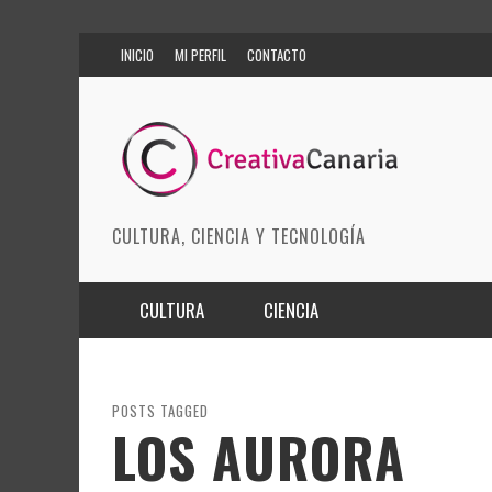
INICIO
MI PERFIL
CONTACTO
CULTURA, CIENCIA Y TECNOLOGÍA
CULTURA
CIENCIA
MÚSICA
BIOMEDICINA
ARTES ESCÉNICAS
INNOVACIÓN
POSTS TAGGED
LOS AURORA
MODA
CIENCIAS DE LA TIERRA