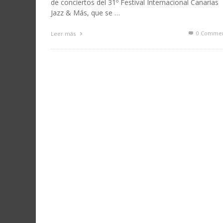
de conciertos del 31º Festival Internacional Canarias
Jazz & Más, que se …
0 Commen
Leer más