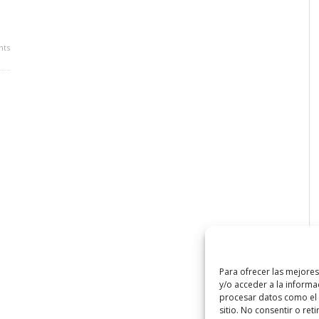
ts
Para ofrecer las mejore
y/o acceder a la informa
procesar datos como el 
sitio. No consentir o ret