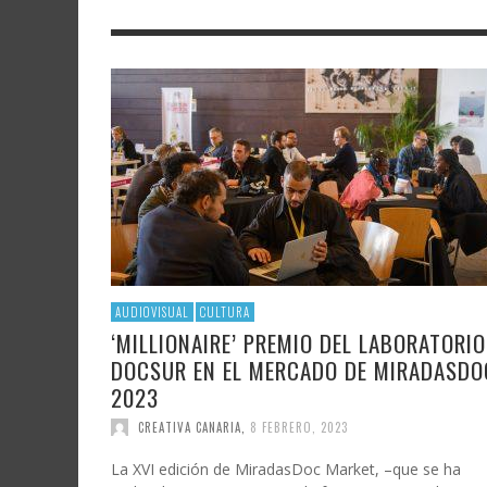
LITERATURA
ASTRONOMÍA
SANTA
FAMTÀ
UNIVERSIDAD
TECNOLOGÍA
SEMAN
SOLAR
ARTE 
GAST
AUDIOVISUAL
POLÍTICA CIENTÍFICA
LIBRE
CRE
POLÍTICA CULTURAL
MATEMÁTICAS, FÍSICA Y QUÍMICA
CRE
FOTOGRAFÍA Y ARTES PLÁSTICAS
CIENCIAS SOCIALES
SAMIR DELGADO
AUDIOVISUAL
CULTURA
‘MILLIONAIRE’ PREMIO DEL LABORATORIO
DOCSUR EN EL MERCADO DE MIRADASDO
2023
CREATIVA CANARIA
,
8 FEBRERO, 2023
La XVI edición de MiradasDoc Market, –que se ha