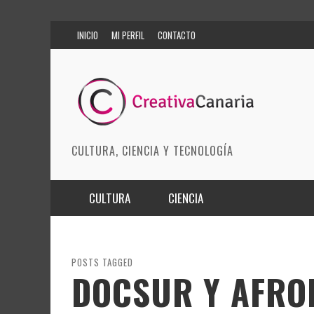
INICIO
MI PERFIL
CONTACTO
CULTURA, CIENCIA Y TECNOLOGÍA
CULTURA
CIENCIA
MÚSICA
BIOMEDICINA
ARTES ESCÉNICAS
INNOVACIÓN
POSTS TAGGED
DOCSUR Y AFRO
MODA
CIENCIAS DE LA TIERRA