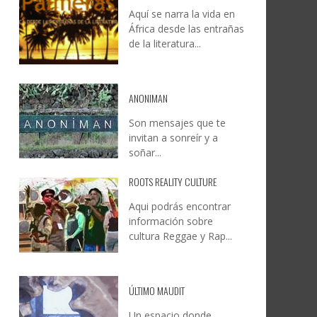
Aquí se narra la vida en
DOCANARIAS CONVOCA A
JESÚS RODRÍGUEZ FALCÓN:
África desde las entrañas
O A
UYE
INSTITUCIONES A REFLEXIONAR
NATURALEZA, CAMINO Y
de la literatura...
LE Y
S
SOBRE LA INTERNACIONALIZACIÓN
FOTOGRAFÍA
DEL CINE DE REALIDAD
LEONCIO GONZÁLEZ
,
9 JUNIO, 2026
26
6
CREATIVA CANARIA
,
6 AGOSTO, 2026
ANONIMAN
Son mensajes que te
invitan a sonreír y a
soñar...
ROOTS REALITY CULTURE
Aqui podrás encontrar
información sobre
cultura Reggae y Rap...
ÚLTIMO MAUDIT
Un espacio donde