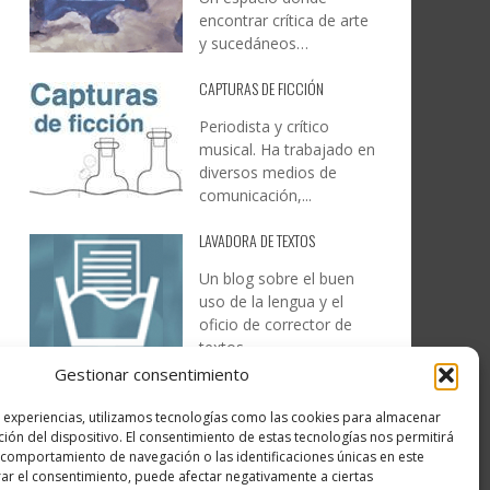
encontrar crítica de arte
y sucedáneos…
CAPTURAS DE FICCIÓN
Periodista y crítico
musical. Ha trabajado en
diversos medios de
comunicación,...
LAVADORA DE TEXTOS
Un blog sobre el buen
uso de la lengua y el
oficio de corrector de
textos…
Gestionar consentimiento
DESIREE MARTÍN
s experiencias, utilizamos tecnologías como las cookies para almacenar
…la realidad, es que cada
ción del dispositivo. El consentimiento de estas tecnologías nos permitirá
día es más complicado
comportamiento de navegación o las identificaciones únicas en este
realizar esos temas…
irar el consentimiento, puede afectar negativamente a ciertas