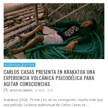
AUDIOVISUAL
CULTURA
CARLOS CASAS PRESENTA EN KRAKATOA UNA
EXPERIENCIA VOLCÁNICA PSICODÉLICA PARA
AGITAR CONSCIENCIAS
CREATIVA CANARIA
,
24 ABRIL, 2026
Krakatoa (2026, 79 min.) es, en su concepción, mucho más que
una película. La pieza audiovisual de Carlos Casas se …