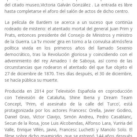
del citado museo,
Victoria Galván González
. La entrada es libre
hasta completarse el aforo del salón de actos de dicho centro.
La película de Bardem se acerca a un suceso que continúa
rodeado de misterio: el atentado mortal del general Juan Prim y
Prats, entonces presidente del Consejo de Ministros y ministro
de la Guerra. La ‘tv movie’ gira en torno a la convulsa atmósfera
política vivida en los primeros años del llamado Sexenio
democrático, tras la Revolución gloriosa y coincidiendo con el
advenimiento del rey Amadeo I de Saboya, así como de las
circunstancias que rodearon el atentado del que fue objeto el
27 de diciembre de 1870. Tres días después, el 30 de diciembre,
se hacía pública su muerte.
Producida en 2014 por Televisión Española en coproducción
con Televisión de Cataluña, Shine Iberia y Dream Team
Concept, ‘Prim, el asesinato de la calle del Turco’, está
protagonizada por los actores Francesc Orella, Javier Godino,
Daniel Grao, Víctor Clavijo, Simón Andreu, Pedro Casablanc,
Secun de la Rosa, Jose Luis Alcobendas, Alfonso Lara, Yuriria del
Valle, Enrique Villén, Javivi, Francesc Luchetti y Manolo Solo. El
filme sobre dicho magnicidio, que se estrenó 144 años después