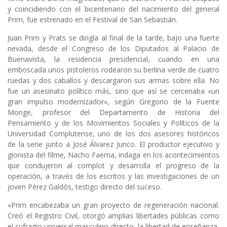
y coincidiendo con el bicentenario del nacimiento del general
Prim, fue estrenado en el Festival de San Sebastián.
Juan Prim y Prats se dirigía al final de la tarde, bajo una fuerte
nevada, desde el Congreso de los Diputados al Palacio de
Buenavista, la residencia presidencial, cuando en una
emboscada unos pistoleros rodearon su berlina verde de cuatro
ruedas y dos caballos y descargaron sus armas sobre ella. No
fue un asesinato político más, sino que así se cercenaba «un
gran impulso modernizador», según Gregorio de la Fuente
Monge, profesor del Departamento de Historia del
Pensamiento y de los Movimientos Sociales y Políticos de la
Universidad Complutense, uno de los dos asesores históricos
de la serie junto a José Álvarez Junco. El productor ejecutivo y
gionista del filme, Nacho Faerna, indaga en los acontecimientos
que condujeron al complot y desarrolla el progreso de la
operación, a través de los escritos y las investigaciones de un
joven Pérez Galdós, testigo directo del suceso.
«Prim encabezaba un gran proyecto de regeneración nacional.
Creó el Registro Civil, otorgó amplias libertades públicas como
el sufragio universal masculino directo, la libertad de enseñanza,