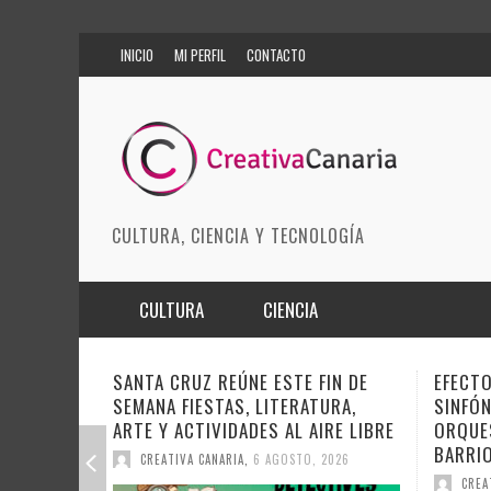
INICIO
MI PERFIL
CONTACTO
CULTURA, CIENCIA Y TECNOLOGÍA
CULTURA
CIENCIA
MÚSICA
BIOMEDICINA
STE FIN DE
EFECTO PASILLO SE PONE
D
TERATURA,
SINFÓNICO EN SONORA JUNTO A LA
IN
ARTES ESCÉNICAS
INNOVACIÓN
AL AIRE LIBRE
ORQUESTA MAESTRO VALLE Y
S
MODA
CIENCIAS DE LA TIERRA
BARRIOS ORQUESTADOS
DE
OSTO, 2026
CREATIVA CANARIA
,
6 AGOSTO, 2026