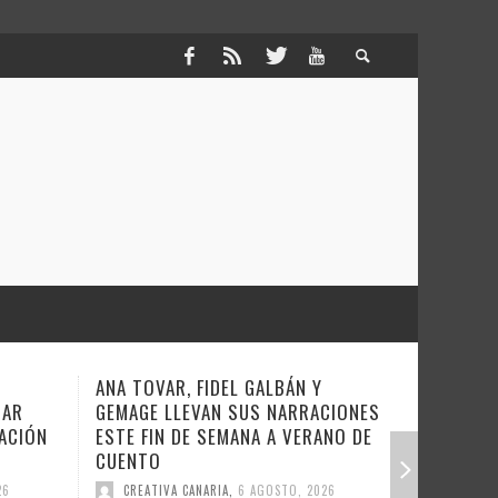
ÁN Y
COVERAMA REGRESA ESTE SÁBADO
NUE
ARRACIONES
A LA NOCHE OCHENTERA
‘BAC
 VERANO DE
DE L
CREATIVA CANARIA
,
6 AGOSTO, 2026
C
TO, 2026