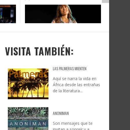
DOCANARIAS CONVOCA A
JESÚS RODRÍGUEZ FALCÓN:
O A
UYE
INSTITUCIONES A REFLEXIONAR
NATURALEZA, CAMINO Y
LE Y
S
SOBRE LA INTERNACIONALIZACIÓN
FOTOGRAFÍA
DEL CINE DE REALIDAD
LEONCIO GONZÁLEZ
,
9 JUNIO, 2026
26
6
CREATIVA CANARIA
,
6 AGOSTO, 2026
VISITA TAMBIÉN:
LAS PALMERAS MIENTEN
Aquí se narra la vida en
África desde las entrañas
de la literatura...
ANONIMAN
Son mensajes que te
invitan a sonreír y a