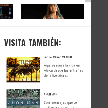
DOCANARIAS CONVOCA A
JESÚS RODRÍGUEZ FALCÓN:
O A
UYE
INSTITUCIONES A REFLEXIONAR
NATURALEZA, CAMINO Y
LE Y
S
SOBRE LA INTERNACIONALIZACIÓN
FOTOGRAFÍA
DEL CINE DE REALIDAD
LEONCIO GONZÁLEZ
,
9 JUNIO, 2026
26
6
CREATIVA CANARIA
,
6 AGOSTO, 2026
VISITA TAMBIÉN:
LAS PALMERAS MIENTEN
Aquí se narra la vida en
África desde las entrañas
de la literatura...
ANONIMAN
Son mensajes que te
invitan a sonreír y a