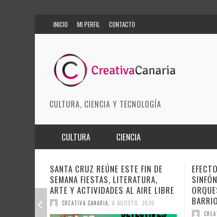
INICIO
MI PERFIL
CONTACTO
CULTURA, CIENCIA Y TECNOLOGÍA
CULTURA
CIENCIA
MÚSICA
BIOMEDICINA
FIN DE
EFECTO PASILLO SE PONE
DOCAN
URA,
SINFÓNICO EN SONORA JUNTO A LA
INSTIT
ARTES ESCÉNICAS
INNOVACIÓN
IRE LIBRE
ORQUESTA MAESTRO VALLE Y
SOBRE
BARRIOS ORQUESTADOS
MODA
CIENCIAS DE LA TIERRA
DEL CI
 2026
CREATIVA CANARIA
,
6 AGOSTO, 2026
CREA