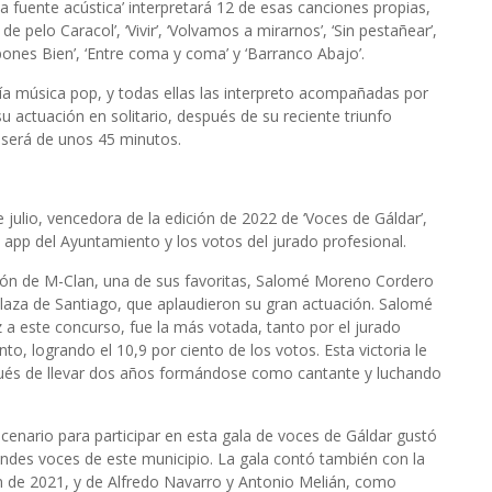
La fuente acústica’ interpretará 12 de esas canciones propias,
de pelo Caracol’, ‘Vivir’, ‘Volvamos a mirarnos’, ‘Sin pestañear’,
upones Bien’, ‘Entre coma y coma’ y ‘Barranco Abajo’.
ría música pop, y todas ellas las interpreto acompañadas por
u actuación en solitario, después de su reciente triunfo
o será de unos 45 minutos.
julio, vencedora de la edición de 2022 de ‘Voces de Gáldar’,
a app del Ayuntamiento y los votos del jurado profesional.
ción de M-Clan, una de sus favoritas, Salomé Moreno Cordero
Plaza de Santiago, que aplaudieron su gran actuación. Salomé
 este concurso, fue la más votada, tanto por el jurado
o, logrando el 10,9 por ciento de los votos. Esta victoria le
spués de llevar dos años formándose como cantante y luchando
escenario para participar en esta gala de voces de Gáldar gustó
andes voces de este municipio. La gala contó también con la
ón de 2021, y de Alfredo Navarro y Antonio Melián, como