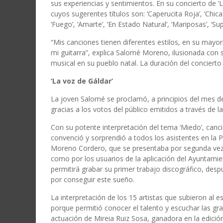
sus experiencias y sentimientos. En su concierto de ‘
cuyos sugerentes títulos son: ‘Caperucita Roja’, ‘Chica 
‘Fuego’, ‘Amarte’, ‘En Estado Natural’, ‘Mariposas’, ‘S
“Mis canciones tienen diferentes estilos, en su mayo
mi guitarra”, explica Salomé Moreno, ilusionada con s
musical en su pueblo natal. La duración del conciert
‘La voz de Gáldar’
La joven Salomé se proclamó, a principios del mes de 
gracias a los votos del público emitidos a través de l
Con su potente interpretación del tema ‘Miedo’, can
convenció y sorprendió a todos los asistentes en la 
Moreno Cordero, que se presentaba por segunda vez a
como por los usuarios de la aplicación del Ayuntamient
permitirá grabar su primer trabajo discográfico, de
por conseguir este sueño.
La interpretación de los 15 artistas que subieron al 
porque permitió conocer el talento y escuchar las gr
actuación de Mireia Ruiz Sosa, ganadora en la edici