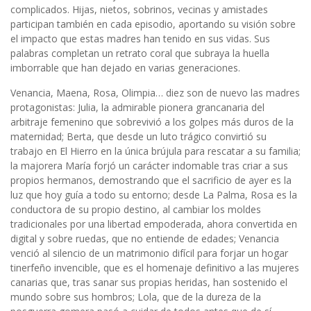
complicados. Hijas, nietos, sobrinos, vecinas y amistades
participan también en cada episodio, aportando su visión sobre
el impacto que estas madres han tenido en sus vidas. Sus
palabras completan un retrato coral que subraya la huella
imborrable que han dejado en varias generaciones.
Venancia, Maena, Rosa, Olimpia… diez son de nuevo las madres
protagonistas: Julia, la admirable pionera grancanaria del
arbitraje femenino que sobrevivió a los golpes más duros de la
maternidad; Berta, que desde un luto trágico convirtió su
trabajo en El Hierro en la única brújula para rescatar a su familia;
la majorera María forjó un carácter indomable tras criar a sus
propios hermanos, demostrando que el sacrificio de ayer es la
luz que hoy guía a todo su entorno; desde La Palma, Rosa es la
conductora de su propio destino, al cambiar los moldes
tradicionales por una libertad empoderada, ahora convertida en
digital y sobre ruedas, que no entiende de edades; Venancia
venció al silencio de un matrimonio difícil para forjar un hogar
tinerfeño invencible, que es el homenaje definitivo a las mujeres
canarias que, tras sanar sus propias heridas, han sostenido el
mundo sobre sus hombros; Lola, que de la dureza de la