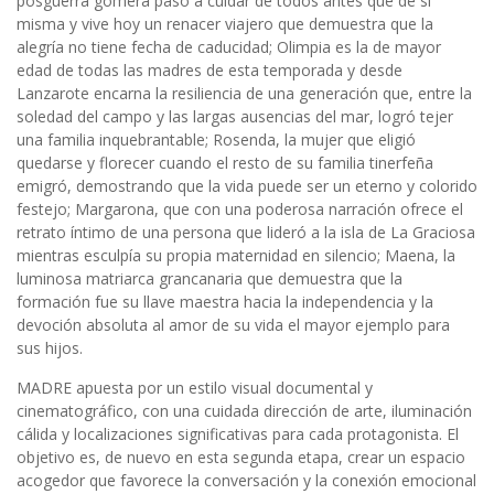
posguerra gomera pasó a cuidar de todos antes que de sí
misma y vive hoy un renacer viajero que demuestra que la
alegría no tiene fecha de caducidad; Olimpia es la de mayor
edad de todas las madres de esta temporada y desde
Lanzarote encarna la resiliencia de una generación que, entre la
soledad del campo y las largas ausencias del mar, logró tejer
una familia inquebrantable; Rosenda, la mujer que eligió
quedarse y florecer cuando el resto de su familia tinerfeña
emigró, demostrando que la vida puede ser un eterno y colorido
festejo; Margarona, que con una poderosa narración ofrece el
retrato íntimo de una persona que lideró a la isla de La Graciosa
mientras esculpía su propia maternidad en silencio; Maena, la
luminosa matriarca grancanaria que demuestra que la
formación fue su llave maestra hacia la independencia y la
devoción absoluta al amor de su vida el mayor ejemplo para
sus hijos.
MADRE apuesta por un estilo visual documental y
cinematográfico, con una cuidada dirección de arte, iluminación
cálida y localizaciones significativas para cada protagonista. El
objetivo es, de nuevo en esta segunda etapa, crear un espacio
acogedor que favorece la conversación y la conexión emocional