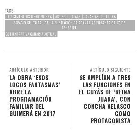
TAGS:
'LOS CIMIENTOS DE GOMORRA'
AGUSTÍN GAJATE
CANARIAS
CULTURA
ESPACIO CULTURAL DE LA FUNDACIÓN CAJACANARIAS EN SANTA CRUZ DE
TENERIFE.
G21 NARRATIVA CANARIA ACTUAL
ARTÍCULO ANTERIOR
ARTÍCULO SIGUIENTE
LA OBRA ‘ESOS
SE AMPLÍAN A TRES
LOCOS FANTASMAS’
LAS FUNCIONES EN
ABRE LA
EL CUYÁS DE ‘REINA
PROGRAMACIÓN
JUANA’, CON
FAMILIAR DEL
CONCHA VELASCO
GUIMERÁ EN 2017
COMO
PROTAGONISTA