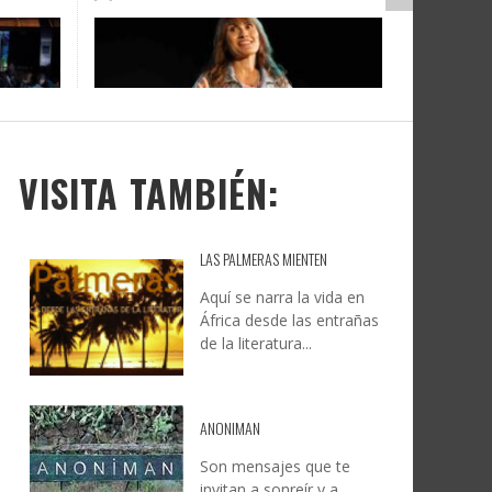
DOCANARIAS CONVOCA A
JESÚS RODRÍGUEZ FALCÓN:
O A
UYE
INSTITUCIONES A REFLEXIONAR
NATURALEZA, CAMINO Y
LE Y
S
SOBRE LA INTERNACIONALIZACIÓN
FOTOGRAFÍA
DEL CINE DE REALIDAD
LEONCIO GONZÁLEZ
,
9 JUNIO, 2026
26
6
CREATIVA CANARIA
,
6 AGOSTO, 2026
VISITA TAMBIÉN:
LAS PALMERAS MIENTEN
Aquí se narra la vida en
África desde las entrañas
de la literatura...
ANONIMAN
Son mensajes que te
invitan a sonreír y a