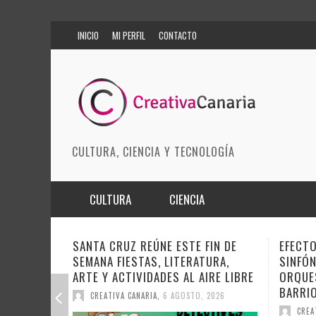
INICIO
MI PERFIL
CONTACTO
CULTURA, CIENCIA Y TECNOLOGÍA
CULTURA
CIENCIA
MÚSICA
BIOMEDICINA
FIN DE
EFECTO PASILLO SE PONE
DOCAN
URA,
SINFÓNICO EN SONORA JUNTO A LA
INSTIT
ARTES ESCÉNICAS
INNOVACIÓN
IRE LIBRE
ORQUESTA MAESTRO VALLE Y
SOBRE 
BARRIOS ORQUESTADOS
MODA
CIENCIAS DE LA TIERRA
DEL CI
 2026
CREATIVA CANARIA
,
6 AGOSTO, 2026
CREA