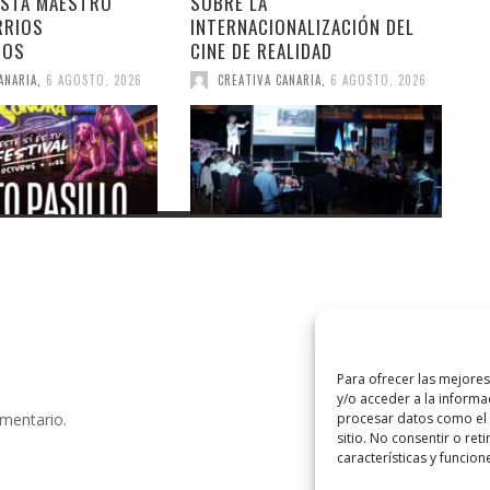
ESTA MAESTRO
SOBRE LA
RRIOS
INTERNACIONALIZACIÓN DEL
DOS
CINE DE REALIDAD
ANARIA
,
6 AGOSTO, 2026
CREATIVA CANARIA
,
6 AGOSTO, 2026
Para ofrecer las mejore
y/o acceder a la informa
omentario.
procesar datos como el 
sitio. No consentir o ret
características y funcion