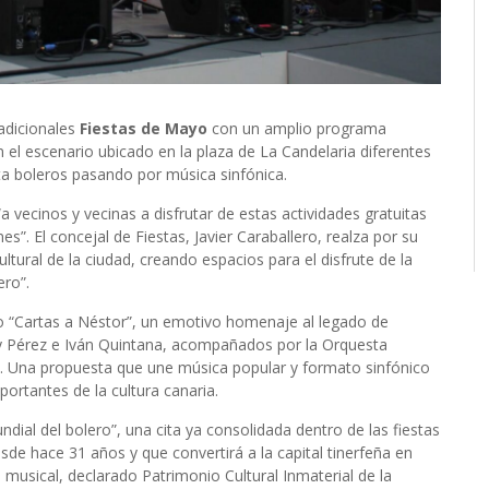
adicionales
Fiestas de Mayo
con un amplio programa
 el escenario ubicado en la plaza de La Candelaria diferentes
ta boleros pasando por música sinfónica.
a vecinos y vecinas a disfrutar de estas actividades gratuitas
es”. El concejal de Fiestas, Javier Caraballero, realza por su
ultural de la ciudad, creando espacios para el disfrute de la
ero”.
to “Cartas a Néstor”, un emotivo homenaje al legado de
y Pérez e Iván Quintana, acompañados por la Orquesta
s. Una propuesta que une música popular y formato sinfónico
ortantes de la cultura canaria.
dial del bolero”, una cita ya consolidada dentro de las fiestas
sde hace 31 años y que convertirá a la capital tinerfeña en
usical, declarado Patrimonio Cultural Inmaterial de la