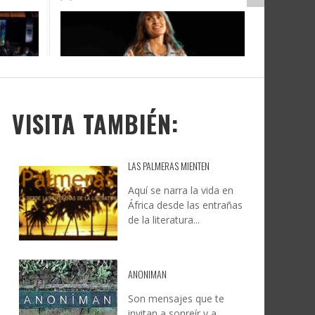
DOCANARIAS CONVOCA A
JESÚS RODRÍGUEZ FALCÓN:
O A
UYE
INSTITUCIONES A REFLEXIONAR
NATURALEZA, CAMINO Y
LE Y
S
SOBRE LA INTERNACIONALIZACIÓN
FOTOGRAFÍA
DEL CINE DE REALIDAD
LEONCIO GONZÁLEZ
,
9 JUNIO, 2026
26
6
CREATIVA CANARIA
,
6 AGOSTO, 2026
VISITA TAMBIÉN:
LAS PALMERAS MIENTEN
Aquí se narra la vida en
África desde las entrañas
de la literatura...
ANONIMAN
Son mensajes que te
invitan a sonreír y a