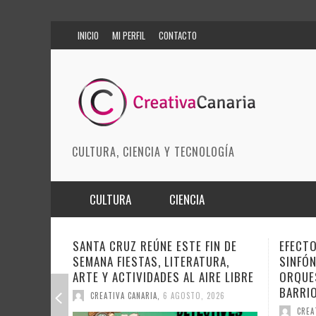
INICIO
MI PERFIL
CONTACTO
CULTURA, CIENCIA Y TECNOLOGÍA
CULTURA
CIENCIA
MÚSICA
BIOMEDICINA
FIN DE
EFECTO PASILLO SE PONE
DOCAN
URA,
SINFÓNICO EN SONORA JUNTO A LA
INSTIT
ARTES ESCÉNICAS
INNOVACIÓN
IRE LIBRE
ORQUESTA MAESTRO VALLE Y
SOBRE 
BARRIOS ORQUESTADOS
MODA
CIENCIAS DE LA TIERRA
DEL CI
 2026
CREATIVA CANARIA
,
6 AGOSTO, 2026
CREA