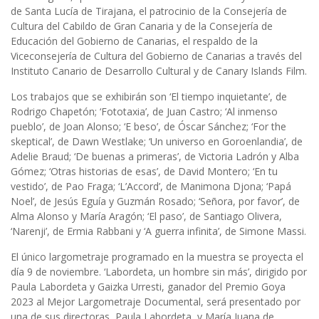
de Santa Lucía de Tirajana, el patrocinio de la Consejería de
Cultura del Cabildo de Gran Canaria y de la Consejería de
Educación del Gobierno de Canarias, el respaldo de la
Viceconsejería de Cultura del Gobierno de Canarias a través del
Instituto Canario de Desarrollo Cultural y de Canary Islands Film.
Los trabajos que se exhibirán son ‘El tiempo inquietante’, de
Rodrigo Chapetón; ‘Fototaxia’, de Juan Castro; ‘Al inmenso
pueblo’, de Joan Alonso; ‘E beso’, de Óscar Sánchez; ‘For the
skeptical’, de Dawn Westlake; ‘Un universo en Goroenlandia’, de
Adelie Braud; ‘De buenas a primeras’, de Victoria Ladrón y Alba
Gómez; ‘Otras historias de esas’, de David Montero; ‘En tu
vestido’, de Pao Fraga; ‘L’Accord’, de Manimona Djona; ‘Papá
Noel’, de Jesús Eguía y Guzmán Rosado; ‘Señora, por favor’, de
Alma Alonso y María Aragón; ‘El paso’, de Santiago Olivera,
‘Narenji’, de Ermia Rabbani y ‘A guerra infinita’, de Simone Massi.
El único largometraje programado en la muestra se proyecta el
día 9 de noviembre. ‘Labordeta, un hombre sin más’, dirigido por
Paula Labordeta y Gaizka Urresti, ganador del Premio Goya
2023 al Mejor Largometraje Documental, será presentado por
una de sus directoras, Paula Labordeta, y María Juana de