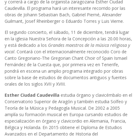
y correrá a cargo de la organista zaragozana Esther Ciudad
Caudevilla. El programa hará un interesante recorrido por las
obras de Johann Sebastian Bach, Gabriel Pierné, Alexander
Guilmant, Josef Rheinberger o Eduardo Torres y Luis Vierne.
El segundo concierto, el sábado, 11 de diciembre, tendrá lugar
en la iglesia Nuestra Señora de la Concepción a las 20.00 horas,
y está dedicado a los
Grandes maestros de la música religiosa y
vocal
. Contará con el internacionalmente reconocido Coro de
Canto Gregoriano-The Gregorian Chant Choir of Spain Ismael
Fernández de la Cuesta que, por primera vez en Tenerife,
pondrá en escena un amplio programa integrado por obras
sobre la base de estudios de documentos antiguos y fuentes
orales de los siglos XVII y XVIII.
Esther Ciudad Caudevilla
estudia órgano y clavicémbalo en el
Conservatorio Superior de Aragón y también estudia Solfeo y
Teoría de la Música y Pedagogía Musical. De 2002 a 2005
amplía su formación musical en Europa cursando estudios de
especialización en órgano y clavicordio en Alemania, Francia,
Bélgica y Holanda. En 2015 obtiene el Diploma de Estudios
Avanzados en el Departamento de Historia del