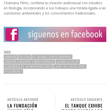
Chamana Films, combina la creación audiovisual con estudios
en Biología, incorporando a sus trabajos una mirada ligada a las
cuestiones ambientales y los conocimientos tradicionales.
TAGS:
CANARIAS
CULTURA
DE TATIANA FUENTES SADOWSKI
JOAQUINA IZAGUIRRE Y MARA CORRALES
LA CASA DE COLÓN
LA MEMORIA DE LAS MARIPOSAS (2025)
LA VOZ DEL HUITO (2022)
RITA SÁNCHEZ
ARTÍCULO ANTERIOR
ARTÍCULO SIGUIENTE
LA FUNDACIÓN
EL TANQUE EXHIBE