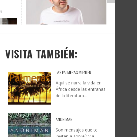
”
CULTURE & BUSINESS PRIDE
JESÚS RODRÍGUEZ FALCÓN:
ON EL
UYE
CULMINA UN REGRESO HISTÓRICO
NATURALEZA, CAMINO Y
MO
S
Y CONSOLIDA A GRAN CANARIA
FOTOGRAFÍA
COMO REFERENTE INTERNACIONAL
LEONCIO GONZÁLEZ
,
9 JUNIO, 2026
DE CULTURA, DIVERSIDAD Y
6
6
DERECHOS HUMANOS LGTBIQA+.
VISITA TAMBIÉN:
CREATIVA CANARIA
,
5 AGOSTO, 2026
LAS PALMERAS MIENTEN
Aquí se narra la vida en
África desde las entrañas
de la literatura...
ANONIMAN
Son mensajes que te
invitan a sonreír y a