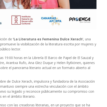
ición de
‘La Literatura es Femenina Dulce Xerach’
, una
romueve la visibilización de la literatura escrita por mujeres y
úblico lector.
las 19:00 horas en la Librería El Barco de Papel de El Sauzal y
astre, Arantxa Rufo, Ana Glez Duque y Helen Rytkönen, quienes
sobre el panorama literario actual en un formato abierto al
bre de Dulce Xerach, impulsora y fundadora de la Asociación
h mantuvo siempre una estrecha vinculación con el ámbito
iene vivo su legado y reconoce públicamente su compromiso con
 en el ámbito literario.
iso con las creadoras literarias, en un proyecto que se ha