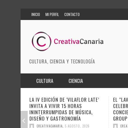
INICIO
MI PERFIL
CONTACTO
CULTURA, CIENCIA Y TECNOLOGÍA
CULTURA
CIENCIA
MÚSICA
BIOMEDICINA
OR LATE’
EL “LAVADEROS MUSIC FEST”
CULTUR
CELEBRA UNA NUEVA CITA CON EL
CULMI
ARTES ESCÉNICAS
INNOVACIÓN
ICA,
CONCIERTO DE ÁLEX BENCOMO
CONSO
GROUP
MODA
CIENCIAS DE LA TIERRA
REFERE
CULTUR
2026
CREATIVA CANARIA
,
5 AGOSTO, 2026