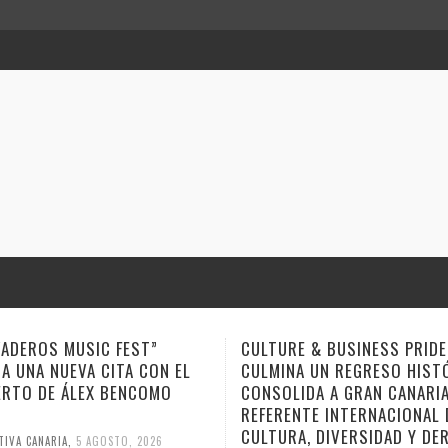
E & BUSINESS PRIDE
EL FESTIVAL REISLAS ACERC
NA UN REGRESO HISTÓRICO Y
HIERRO A LOS HUMORISTAS 
LIDA A GRAN CANARIA COMO
PÉREZ Y DARÍO LÓPEZ
NTE INTERNACIONAL DE
CREATIVA CANARIA
,
5 AGOSTO, 20
A, DIVERSIDAD Y DERECHOS