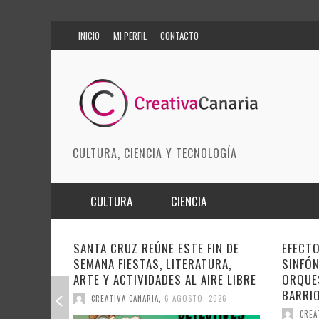
INICIO
MI PERFIL
CONTACTO
CULTURA, CIENCIA Y TECNOLOGÍA
CULTURA
CIENCIA
MÚSICA
BIOMEDICINA
FIN DE
EFECTO PASILLO SE PONE
DOCAN
URA,
SINFÓNICO EN SONORA JUNTO A LA
INSTIT
ARTES ESCÉNICAS
INNOVACIÓN
IRE LIBRE
ORQUESTA MAESTRO VALLE Y
SOBRE 
BARRIOS ORQUESTADOS
MODA
CIENCIAS DE LA TIERRA
DEL CI
 2026
CREATIVA CANARIA
,
6 AGOSTO, 2026
CREA