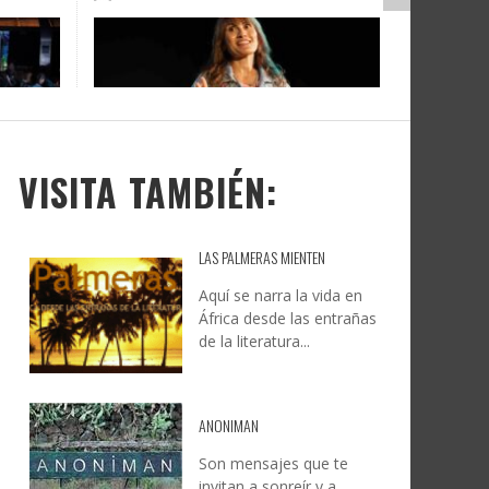
DOCANARIAS CONVOCA A
JESÚS RODRÍGUEZ FALCÓN:
O A
UYE
INSTITUCIONES A REFLEXIONAR
NATURALEZA, CAMINO Y
LE Y
S
SOBRE LA INTERNACIONALIZACIÓN
FOTOGRAFÍA
DEL CINE DE REALIDAD
LEONCIO GONZÁLEZ
,
9 JUNIO, 2026
26
6
CREATIVA CANARIA
,
6 AGOSTO, 2026
VISITA TAMBIÉN:
LAS PALMERAS MIENTEN
Aquí se narra la vida en
África desde las entrañas
de la literatura...
ANONIMAN
Son mensajes que te
invitan a sonreír y a