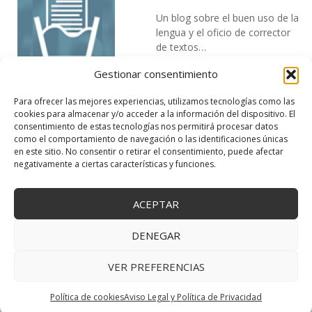
Un blog sobre el buen uso de la
lengua y el oficio de corrector
de textos…
Gestionar consentimiento
Para ofrecer las mejores experiencias, utilizamos tecnologías como las
cookies para almacenar y/o acceder a la información del dispositivo. El
consentimiento de estas tecnologías nos permitirá procesar datos
como el comportamiento de navegación o las identificaciones únicas
en este sitio. No consentir o retirar el consentimiento, puede afectar
DESIREE MARTÍN
negativamente a ciertas características y funciones.
…la realidad, es que cada día es más complicado realizar esos
temas…
ACEPTAR
DENEGAR
VER PREFERENCIAS
Copyright © 2025 Creativa Canaria. Todos los derechos reservados.
↑ Volver arriba
Política de cookies
Aviso Legal y Política de Privacidad