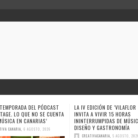
EDICIÓN DE ‘VILAFLOR LATE’
EL “LAVADEROS MUSIC FEST
 A VIVIR 15 HORAS
CELEBRA UNA NUEVA CITA C
RRUMPIDAS DE MÚSICA,
CONCIERTO DE ÁLEX BENCO
O Y GASTRONOMÍA
GROUP
TIVACANARIA
,
5 AGOSTO, 2026
CREATIVA CANARIA
,
5 AGOSTO, 20