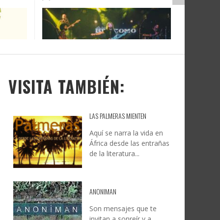
HUMANOS LGTBIQA+.
CREATIVA CANARIA
,
5 AGOSTO, 2026
CAST
LA IV EDICIÓN DE ‘VILAFLOR LATE’
JESÚS RODRÍGUEZ FALCÓN:
UYE
INVITA A VIVIR 15 HORAS
NATURALEZA, CAMINO Y
S
ININTERRUMPIDAS DE MÚSICA,
FOTOGRAFÍA
DISEÑO Y GASTRONOMÍA
LEONCIO GONZÁLEZ
,
9 JUNIO, 2026
26
6
CREATIVACANARIA
,
5 AGOSTO, 2026
VISITA TAMBIÉN:
LAS PALMERAS MIENTEN
Aquí se narra la vida en
África desde las entrañas
de la literatura...
ANONIMAN
Son mensajes que te
invitan a sonreír y a