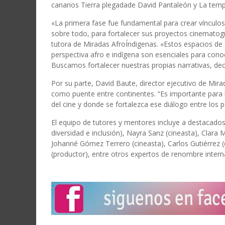
canarios Tierra plegadade David Pantaleón y La tem
«La primera fase fue fundamental para crear vínculos e
sobre todo, para fortalecer sus proyectos cinematogr
tutora de Miradas AfroÍndigenas. «Estos espacios de 
perspectiva afro e indígena son esenciales para cono
Buscamos fortalecer nuestras propias narrativas, dec
Por su parte, David Baute, director ejecutivo de Mira
como puente entre continentes. “Es importante para la
del cine y donde se fortalezca ese diálogo entre los pa
El equipo de tutores y mentores incluye a destacado
diversidad e inclusión), Nayra Sanz (cineasta), Clar
Johanné Gómez Terrero (cineasta), Carlos Gutiérrez (d
(productor), entre otros expertos de renombre intern