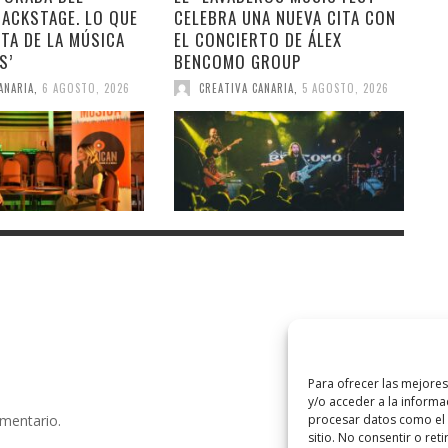
BACKSTAGE. LO QUE
CELEBRA UNA NUEVA CITA CON
TA DE LA MÚSICA
EL CONCIERTO DE ÁLEX
S’
BENCOMO GROUP
ANARIA
,
6 AGOSTO, 2026
CREATIVA CANARIA
,
5 AGOSTO, 2026
Para ofrecer las mejore
y/o acceder a la informa
procesar datos como el 
omentario.
sitio. No consentir o ret