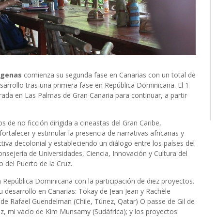
igenas
comienza su segunda fase en Canarias con un total de
arrollo tras una primera fase en República Dominicana. El 1
rada en Las Palmas de Gran Canaria para continuar, a partir
 de no ficción dirigida a cineastas del Gran Caribe,
fortalecer y estimular la presencia de narrativas africanas y
iva decolonial y estableciendo un diálogo entre los países del
Consejería de Universidades, Ciencia, Innovación y Cultura del
 del Puerto de la Cruz.
n República Dominicana con la participación de diez proyectos.
u desarrollo en Canarias: Tokay de Jean Jean y Rachèle
á de Rafael Guendelman (Chile, Túnez, Qatar) O passe de Gil de
voz, mi vacío de Kim Munsamy (Sudáfrica); y los proyectos