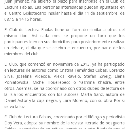
Juan Jiménez, ha abierto el plazo para inscribirse en el
Club de
Lectura Fablas
. Las personas interesadas pueden apuntarse en
el
Centro Bibliotecario Insular
hasta el día 11 de septiembre, de
08.15 a 14.15 horas.
El Club de Lectura Fablas tiene un formato similar a otros del
mismo tipo. Así cada mes se propone un libro que los
participantes leen en sus domicilios para posteriormente realizar
un debate, el día que se celebra el encuentro, por parte de los
miembros del club.
El Club, que comenzó en noviembre de 2013, ya ha participado
en lecturas de autores como Cristina Fernández Cubas, Lorenzo
Silva, Josefina Aldecoa, Alexis Ravelo, Stefan Zweig, Elena
Poniatowska, Michel Houellebecq o Yazmina Khadra, entre
otros. Además, se ha coordinado con otros clubes de lectura de
la Isla los encuentros con los autores Marta Sanz, autora de
Daniel Astor y la caja negra, y Lara Moreno, con su obra Por si
se va la luz.
El Club de Lectura Fablas, coordinado por el filólogo y periodista
Eloy Vera, adopta su nombre de la revista literaria de posguerra
Fablas, especializada en crítica, literatura y arte fundada por el