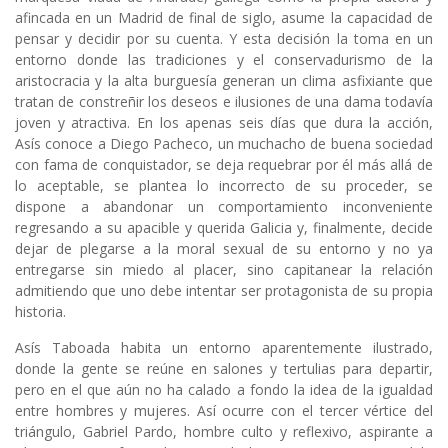
afincada en un Madrid de final de siglo, asume la capacidad de
pensar y decidir por su cuenta. Y esta decisión la toma en un
entorno donde las tradiciones y el conservadurismo de la
aristocracia y la alta burguesía generan un clima asfixiante que
tratan de constreñir los deseos e ilusiones de una dama todavía
joven y atractiva. En los apenas seis días que dura la acción,
Asís conoce a Diego Pacheco, un muchacho de buena sociedad
con fama de conquistador, se deja requebrar por él más allá de
lo aceptable, se plantea lo incorrecto de su proceder, se
dispone a abandonar un comportamiento inconveniente
regresando a su apacible y querida Galicia y, finalmente, decide
dejar de plegarse a la moral sexual de su entorno y no ya
entregarse sin miedo al placer, sino capitanear la relación
admitiendo que uno debe intentar ser protagonista de su propia
historia.
Asís Taboada habita un entorno aparentemente ilustrado,
donde la gente se reúne en salones y tertulias para departir,
pero en el que aún no ha calado a fondo la idea de la igualdad
entre hombres y mujeres. Así ocurre con el tercer vértice del
triángulo, Gabriel Pardo, hombre culto y reflexivo, aspirante a