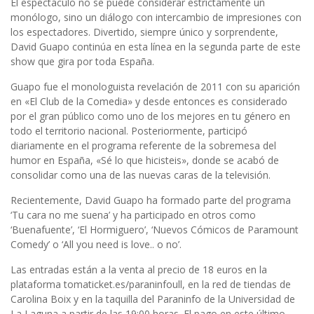
El espectáculo no se puede considerar estrictamente un
monólogo, sino un diálogo con intercambio de impresiones con
los espectadores. Divertido, siempre único y sorprendente,
David Guapo continúa en esta línea en la segunda parte de este
show que gira por toda España.
Guapo fue el monologuista revelación de 2011 con su aparición
en «El Club de la Comedia» y desde entonces es considerado
por el gran público como uno de los mejores en tu género en
todo el territorio nacional. Posteriormente, participó
diariamente en el programa referente de la sobremesa del
humor en España, «Sé lo que hicisteis», donde se acabó de
consolidar como una de las nuevas caras de la televisión.
Recientemente, David Guapo ha formado parte del programa
‘Tu cara no me suena’ y ha participado en otros como
‘Buenafuente’, ‘El Hormiguero’, ‘Nuevos Cómicos de Paramount
Comedy’ o ‘All you need is love.. o no’.
Las entradas están a la venta al precio de 18 euros en la
plataforma tomaticket.es/paraninfoull, en la red de tiendas de
Carolina Boix y en la taquilla del Paraninfo de la Universidad de
La Laguna a partir de las 19:00 horas. El pago en este último