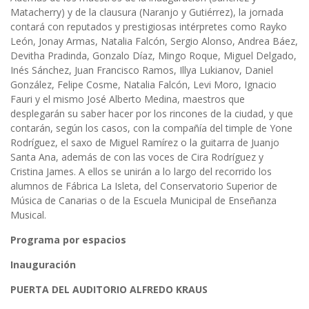
Matacherry) y de la clausura (Naranjo y Gutiérrez), la jornada
contará con reputados y prestigiosas intérpretes como Rayko
León, Jonay Armas, Natalia Falcón, Sergio Alonso, Andrea Báez,
Devitha Pradinda, Gonzalo Díaz, Mingo Roque, Miguel Delgado,
Inés Sánchez, Juan Francisco Ramos, Illya Lukianov, Daniel
González, Felipe Cosme, Natalia Falcón, Levi Moro, Ignacio
Fauri y el mismo José Alberto Medina, maestros que
desplegarán su saber hacer por los rincones de la ciudad, y que
contarán, según los casos, con la compañía del timple de Yone
Rodríguez, el saxo de Miguel Ramírez o la guitarra de Juanjo
Santa Ana, además de con las voces de Cira Rodríguez y
Cristina James. A ellos se unirán a lo largo del recorrido los
alumnos de Fábrica La Isleta, del Conservatorio Superior de
Música de Canarias o de la Escuela Municipal de Enseñanza
Musical.
Programa por espacios
Inauguración
PUERTA DEL AUDITORIO ALFREDO KRAUS