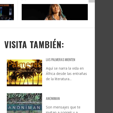
DOCANARIAS CONVOCA A
JESÚS RODRÍGUEZ FALCÓN:
O A
UYE
INSTITUCIONES A REFLEXIONAR
NATURALEZA, CAMINO Y
LE Y
S
SOBRE LA INTERNACIONALIZACIÓN
FOTOGRAFÍA
DEL CINE DE REALIDAD
LEONCIO GONZÁLEZ
,
9 JUNIO, 2026
26
6
CREATIVA CANARIA
,
6 AGOSTO, 2026
VISITA TAMBIÉN:
LAS PALMERAS MIENTEN
Aquí se narra la vida en
África desde las entrañas
de la literatura...
ANONIMAN
Son mensajes que te
invitan a sonreír y a