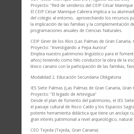
Proyecto: “Red de senderos del CEIP César Manrique
El CEIP César Manrique Cabrera implica a su alumnad
del colegio al entorno, aprovechando los recursos p
la implicación de las familias y la complementación d
programaciones anuales de Ciencias Naturales.
CEIP Giner de los Ríos (Las Palmas de Gran Canaria, 
Proyecto: “Investigando a Pepa Aurora”
Emplea nuestro patrimonio lingüístico para el fomento
años) teniendo como hilo conductor la obra de la escr
léxico canario con la participación de las familias, fa
Modalidad 2. Educación Secundaria Obligatoria
IES Siete Palmas (Las Palmas de Gran Canaria, Gran 
Proyecto: “El legado de Artevigua”
Desde el plan de fomento del patrimonio, el IES Sie
el paisaje cultural de Risco Caído y los Espacios S
potente herramienta didáctica que tiene un anclaje c
gran interés patrimonial a nivel arqueológico, natural 
CEO Tejeda (Tejeda, Gran Canaria)