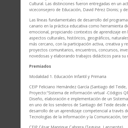
Cultural. Las distinciones fueron entregadas en un a
viceconsejero de Educación, David Pérez Dionis; y del
Las líneas fundamentales de desarrollo del program
canario en la práctica educativa como herramienta d
emocional, propiciando contextos de aprendizaje en l
aspectos culturales, históricos, geográficos, naturales
más cercano, con la participación activa, creativa y 
proyectos comunitarios, encuentros, concursos, inves
novedosas y elaborando trabajos didácticos para su r
Premiados
Modalidad 1. Educación Infantil y Primaria
CEIP Feliciano Hernández García (Santiago del Teide,
Proyecto:“Sistema de información virtual -Códigos Q
Diseño, elaboración e implementación de un Sistema 
en uno de los senderos de Santiago del Teide desde 
desarrollo de un aprendizaje competencial a través d
Tecnologías de la Información y la Comunicación, teni
CEIP César Manrique Cabrera (Teguise, Lanzarote)