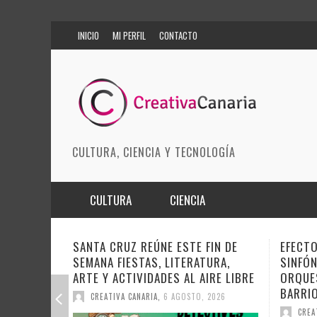
INICIO
MI PERFIL
CONTACTO
CULTURA, CIENCIA Y TECNOLOGÍA
CULTURA
CIENCIA
MÚSICA
BIOMEDICINA
EFECTO PASILLO SE PONE
DOCAN
SINFÓNICO EN SONORA JUNTO A LA
INSTIT
ARTES ESCÉNICAS
INNOVACIÓN
ORQUESTA MAESTRO VALLE Y
SOBRE 
BARRIOS ORQUESTADOS
MODA
CIENCIAS DE LA TIERRA
DEL CI
CREATIVA CANARIA
,
6 AGOSTO, 2026
CREA