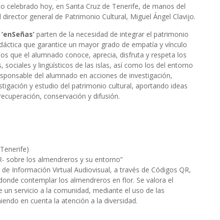
cto celebrado hoy, en Santa Cruz de Tenerife, de manos del
 director general de Patrimonio Cultural, Miguel Ángel Clavijo.
a
‘enSeñas’
parten de la necesidad de integrar el patrimonio
idáctica que garantice un mayor grado de empatía y vínculo
os que el alumnado conoce, aprecia, disfruta y respeta los
, sociales y lingüísticos de las islas, así como los del entorno
responsable del alumnado en acciones de investigación,
tigación y estudio del patrimonio cultural, aportando ideas
ecuperación, conservación y difusión.
 Tenerife)
R- sobre los almendreros y su entorno”
de Información Virtual Audiovisual, a través de Códigos QR,
donde contemplar los almendreros en flor. Se valora el
e un servicio a la comunidad, mediante el uso de las
endo en cuenta la atención a la diversidad.