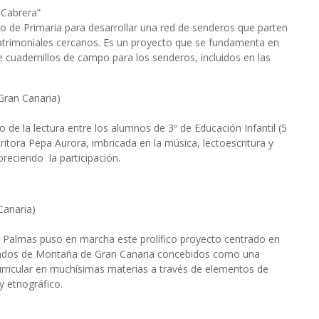
 Cabrera”
o de Primaria para desarrollar una red de senderos que parten
atrimoniales cercanos. Es un proyecto que se fundamenta en
e cuadernillos de campo para los senderos, incluidos en las
Gran Canaria)
 de la lectura entre los alumnos de 3º de Educación Infantil (5
itora Pepa Aurora, imbricada en la música, lectoescritura y
voreciendo la participación.
Canaria)
te Palmas puso en marcha este prolífico proyecto centrado en
agrados de Montaña de Gran Canaria concebidos como una
urricular en muchísimas materias a través de elementos de
y etnográfico.