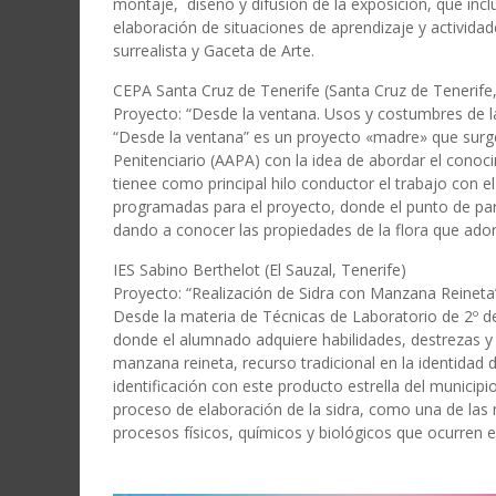
montaje, diseño y difusión de la exposición, que inclu
elaboración de situaciones de aprendizaje y activida
surrealista y Gaceta de Arte.
CEPA Santa Cruz de Tenerife (Santa Cruz de Tenerife,
Proyecto: “Desde la ventana. Usos y costumbres de l
“Desde la ventana” es un proyecto «madre» que surge
Penitenciario (AAPA) con la idea de abordar el conoc
tienee como principal hilo conductor el trabajo con e
programadas para el proyecto, donde el punto de par
dando a conocer las propiedades de la flora que adorn
IES Sabino Berthelot (El Sauzal, Tenerife)
Proyecto: “Realización de Sidra con Manzana Reineta
Desde la materia de Técnicas de Laboratorio de 2º de 
donde el alumnado adquiere habilidades, destrezas y c
manzana reineta, recurso tradicional en la identidad 
identificación con este producto estrella del municipi
proceso de elaboración de la sidra, como una de las 
procesos físicos, químicos y biológicos que ocurren e