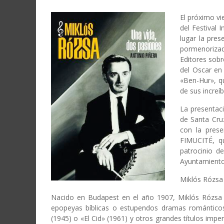
El próximo vi
del Festival 
lugar la pres
pormenoriza
Editores
sobre
del Oscar en
«Ben-Hur»
, q
de sus increí
La presentaci
de Santa Cruz
con la prese
FIMUCITÉ, qu
patrocinio d
Ayuntamiento
Miklós Rózsa
Nacido en Budapest en el año 1907, Miklós Rózsa 
epopeyas bíblicas o estupendos dramas románticos
(1945) o «El Cid» (1961) y otros grandes títulos impe