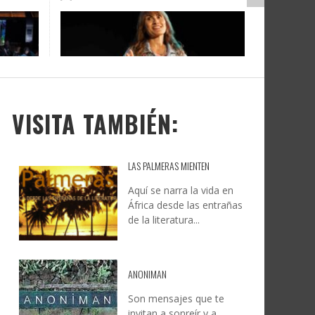
DOCANARIAS CONVOCA A
JESÚS RODRÍGUEZ FALCÓN:
O A
UYE
INSTITUCIONES A REFLEXIONAR
NATURALEZA, CAMINO Y
LE Y
S
SOBRE LA INTERNACIONALIZACIÓN
FOTOGRAFÍA
DEL CINE DE REALIDAD
LEONCIO GONZÁLEZ
,
9 JUNIO, 2026
26
6
CREATIVA CANARIA
,
6 AGOSTO, 2026
VISITA TAMBIÉN:
LAS PALMERAS MIENTEN
Aquí se narra la vida en
África desde las entrañas
de la literatura...
ANONIMAN
Son mensajes que te
invitan a sonreír y a