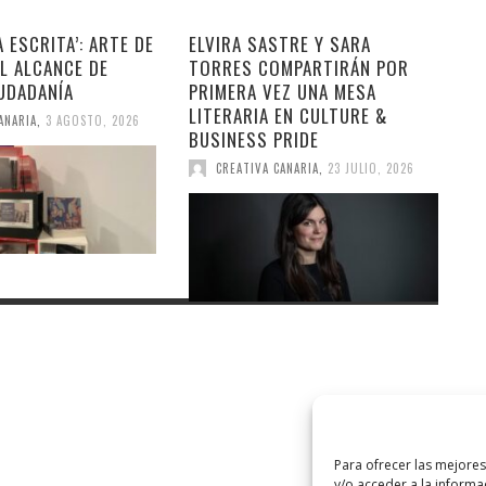
A ESCRITA’: ARTE DE
ELVIRA SASTRE Y SARA
L ALCANCE DE
TORRES COMPARTIRÁN POR
UDADANÍA
PRIMERA VEZ UNA MESA
LITERARIA EN CULTURE &
ANARIA
,
3 AGOSTO, 2026
BUSINESS PRIDE
CREATIVA CANARIA
,
23 JULIO, 2026
Para ofrecer las mejore
y/o acceder a la informa