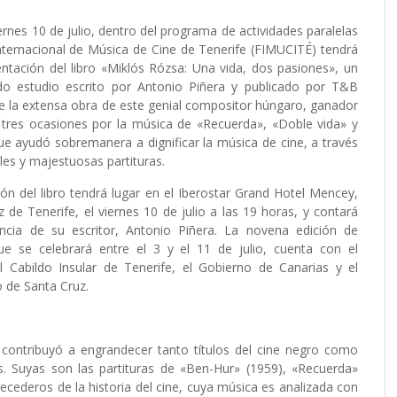
ernes 10 de julio, dentro del programa de actividades paralelas
Internacional de Música de Cine de Tenerife
(FIMUCITÉ)
tendrá
entación del libro
«Miklós Rózsa: Una vida, dos pasiones»
, un
do estudio escrito por
Antonio Piñera
y publicado por
T&B
 la extensa obra de este genial compositor húngaro, ganador
 tres ocasiones por la música de
«Recuerda»
,
«Doble vida»
y
ue ayudó sobremanera a dignificar la música de cine, a través
bles y majestuosas partituras.
ón del libro tendrá lugar en el Iberostar Grand Hotel Mencey,
 de Tenerife, el viernes 10 de julio a las 19 horas, y contará
ncia de su escritor, Antonio Piñera. La novena edición de
e se celebrará entre el 3 y el 11 de julio, cuenta con el
el Cabildo Insular de Tenerife, el Gobierno de Canarias y el
 de Santa Cruz.
contribuyó a engrandecer tanto títulos del cine negro como
. Suyas son las partituras de «Ben-Hur» (1959), «Recuerda»
recederos de la historia del cine, cuya música es analizada con