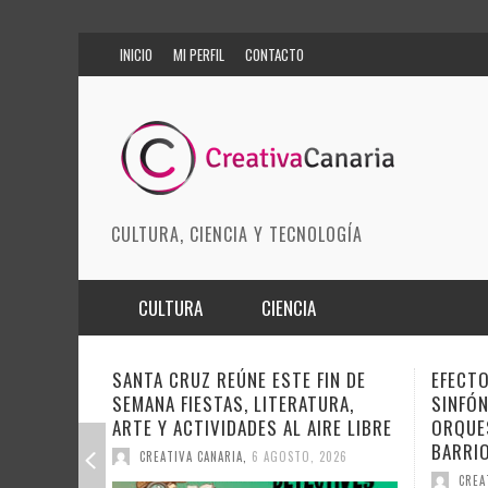
INICIO
MI PERFIL
CONTACTO
CULTURA, CIENCIA Y TECNOLOGÍA
CULTURA
CIENCIA
MÚSICA
BIOMEDICINA
EÚNE ESTE FIN DE
EFECTO PASILLO SE PONE
AS, LITERATURA,
SINFÓNICO EN SONORA JUNTO A L
ARTES ESCÉNICAS
INNOVACIÓN
IDADES AL AIRE LIBRE
ORQUESTA MAESTRO VALLE Y
MODA
CIENCIAS DE LA TIERRA
BARRIOS ORQUESTADOS
ARIA
,
6 AGOSTO, 2026
CREATIVA CANARIA
,
6 AGOSTO, 2026